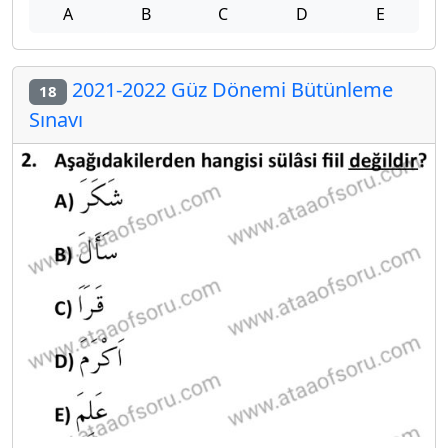
A
B
C
D
E
2021-2022 Güz Dönemi Bütünleme
18
Sınavı