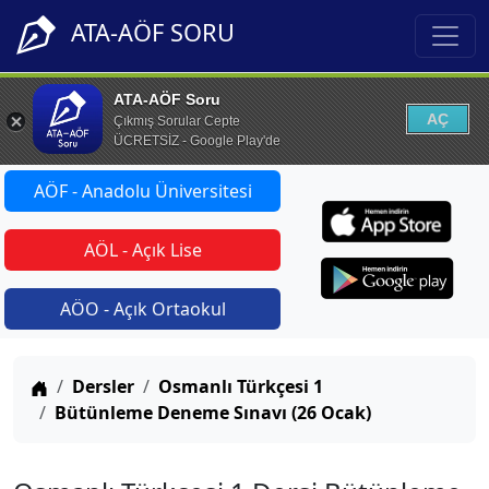
ATA-AÖF SORU
ATA-AÖF Soru
AÇ
Çıkmış Sorular Cepte
ÜCRETSİZ - Google Play'de
AÖF - Anadolu Üniversitesi
AÖL - Açık Lise
AÖO - Açık Ortaokul
Anasayfa
Dersler
Osmanlı Türkçesi 1
Bütünleme Deneme Sınavı (26 Ocak)