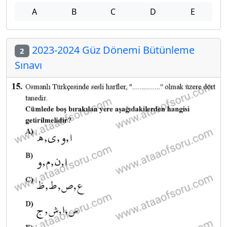
A
B
C
D
E
2023-2024 Güz Dönemi Bütünleme
2
Sınavı