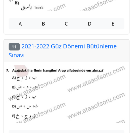
A
B
C
D
E
2021-2022 Güz Dönemi Bütünleme
11
Sınavı