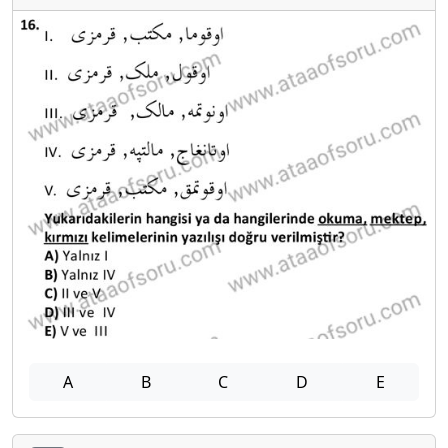
A
B
C
D
E