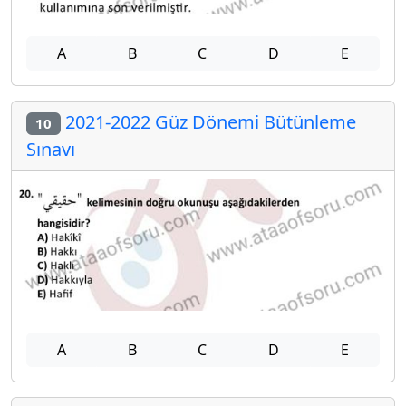
A
B
C
D
E
2021-2022 Güz Dönemi Bütünleme
10
Sınavı
A
B
C
D
E