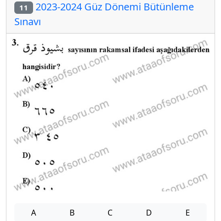
2023-2024 Güz Dönemi Bütünleme
11
Sınavı
A
B
C
D
E