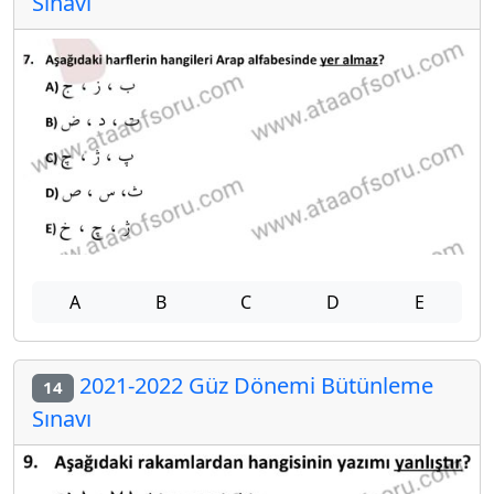
Sınavı
A
B
C
D
E
2021-2022 Güz Dönemi Bütünleme
14
Sınavı