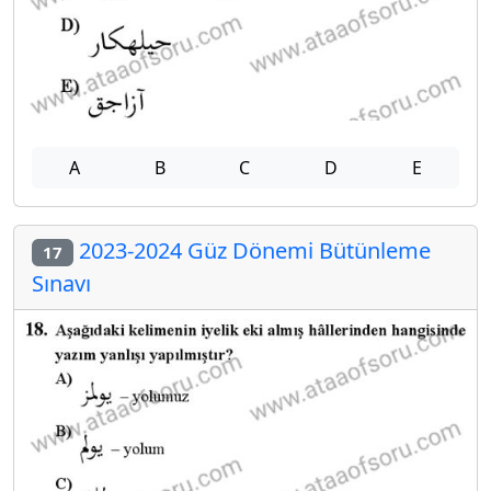
A
B
C
D
E
2023-2024 Güz Dönemi Bütünleme
17
Sınavı