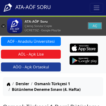
ATA-AÖF SORU
ATA-AÖF Soru
AÇ
Çıkmış Sorular Cepte
ÜCRETSİZ - Google Play'de
AÖF - Anadolu Üniversitesi
AÖL - Açık Lise
AÖO - Açık Ortaokul
Anasayfa
Dersler
Osmanlı Türkçesi 1
Bütünleme Deneme Sınavı (4. Hafta)