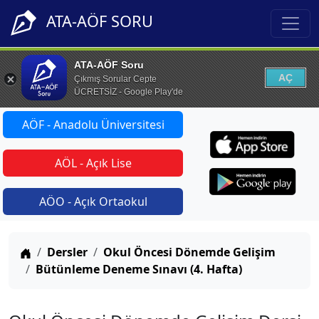
ATA-AÖF SORU
ATA-AÖF Soru
AÇ
Çıkmış Sorular Cepte
ÜCRETSİZ - Google Play'de
AÖF - Anadolu Üniversitesi
AÖL - Açık Lise
AÖO - Açık Ortaokul
Anasayfa
Dersler
Okul Öncesi Dönemde Gelişim
Bütünleme Deneme Sınavı (4. Hafta)