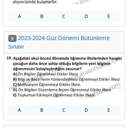
A
B
C
D
E
2023-2024 Güz Dönemi Bütünleme
5
Sınavı
A
B
C
D
E