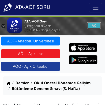
ATA-AÖF SORU
ATA-AÖF Soru
AÇ
Çıkmış Sorular Cepte
ÜCRETSİZ - Google Play'de
AÖF - Anadolu Üniversitesi
AÖL - Açık Lise
AÖO - Açık Ortaokul
Anasayfa
Dersler
Okul Öncesi Dönemde Gelişim
Bütünleme Deneme Sınavı (3. Hafta)