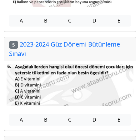
A
B
C
D
E
2023-2024 Güz Dönemi Bütünleme
5
Sınavı
A
B
C
D
E