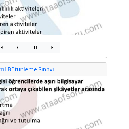
B
C
D
E
i Bütünleme Sınavı