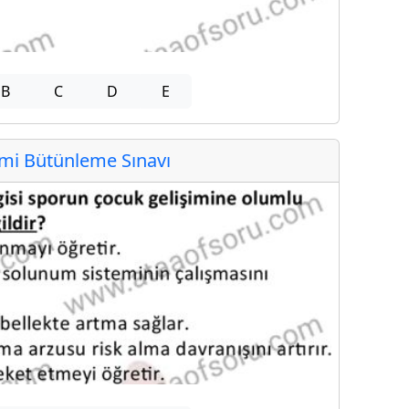
B
C
D
E
i Bütünleme Sınavı