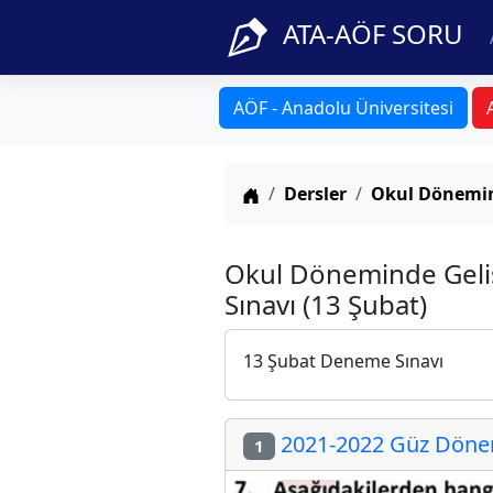
ATA-AÖF SORU
AÖF - Anadolu Üniversitesi
Anasayfa
Dersler
Okul Dönemin
Okul Döneminde Gel
Sınavı (13 Şubat)
13 Şubat Deneme Sınavı
2021-2022 Güz Dönem
1