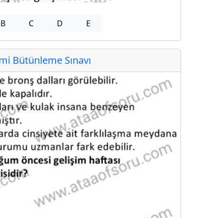
B
C
D
E
i Bütünleme Sınavı