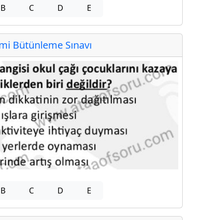
B
C
D
E
i Bütünleme Sınavı
B
C
D
E