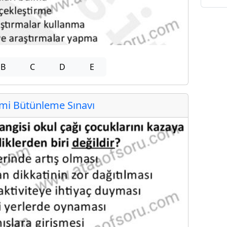
B
C
D
E
i Bütünleme Sınavı