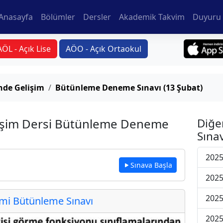
Anasayfa
Bölümler
Dersler
Akademik Takvim
Duyuru 
AÖL - Açık Lise
AÖO - Açık Ortaokul
de Gelişim
Bütünleme Deneme Sınavı (13 Şubat)
işim Dersi Bütünleme Deneme
Diğe
Sınav
2025
Sınava Başla
2025
2025
i Bütünleme Sınavı
2025