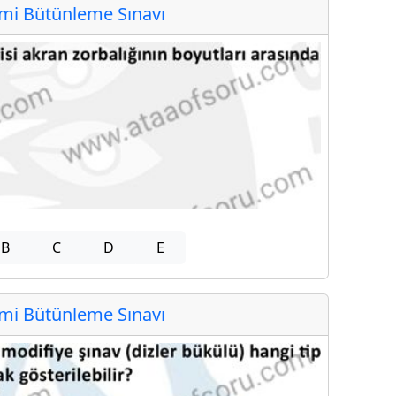
i Bütünleme Sınavı
B
C
D
E
i Bütünleme Sınavı