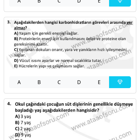
A
B
C
D
E
A
B
C
D
E