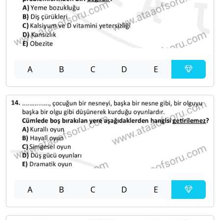
A
B
C
D
E
A
B
C
D
E