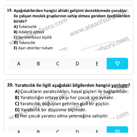
A
B
C
D
E
A
B
C
D
E