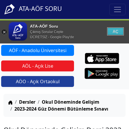
ATA-AÖF SORU
ATA-AÖF Soru
AÇ
Çıkmış Sorular Cepte
ÜCRETSİZ - Google Play'de
AÖF - Anadolu Üniversitesi
AÖL - Açık Lise
AÖO - Açık Ortaokul
Anasayfa
Dersler
Okul Döneminde Gelişim
2023-2024 Güz Dönemi Bütünleme Sınavı