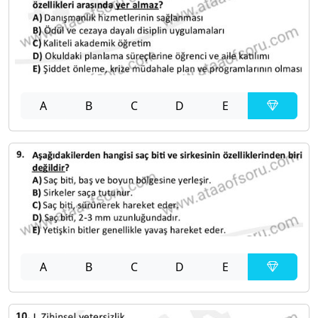
A
B
C
D
E
A
B
C
D
E