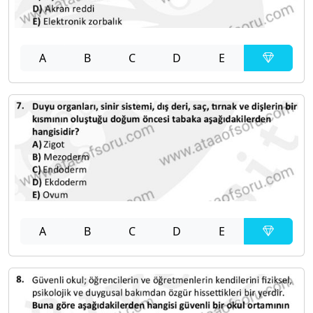
A
B
C
D
E
A
B
C
D
E