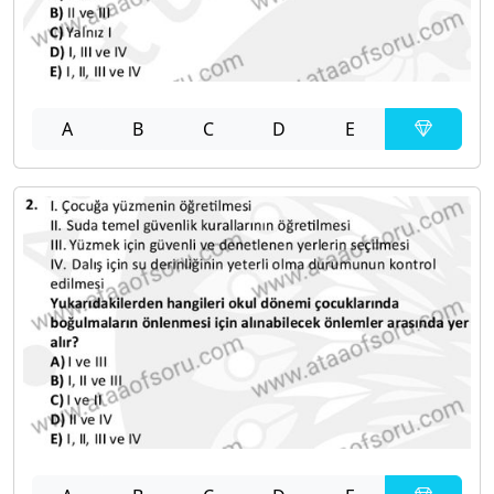
A
B
C
D
E