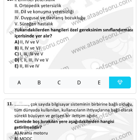
A
B
C
D
E