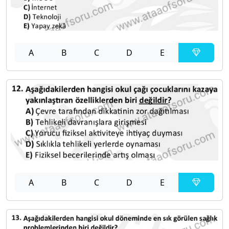
A
B
C
D
E
A
B
C
D
E