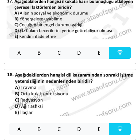
A
B
C
D
E
A
B
C
D
E