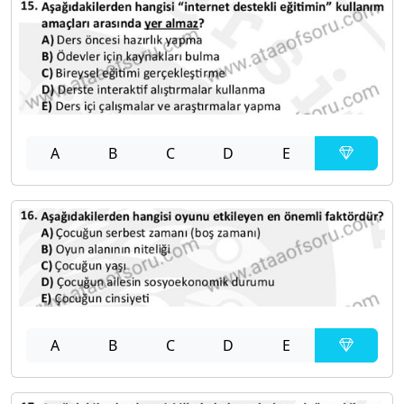
A
B
C
D
E
A
B
C
D
E