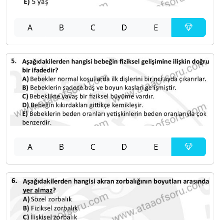
A
B
C
D
E
A
B
C
D
E