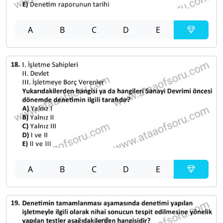
A
B
C
D
E
A
B
C
D
E