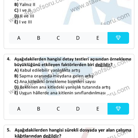
A
B
C
D
E
A
B
C
D
E