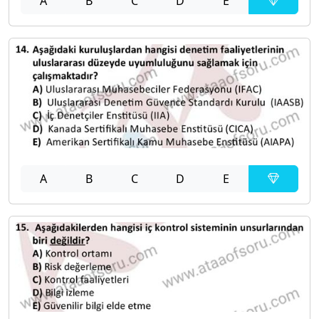
A
B
C
D
E
A
B
C
D
E