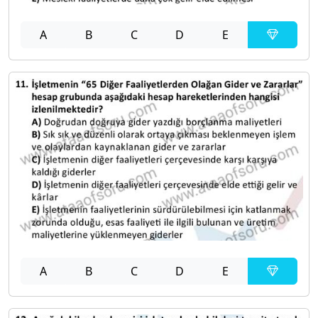
A
B
C
D
E
A
B
C
D
E