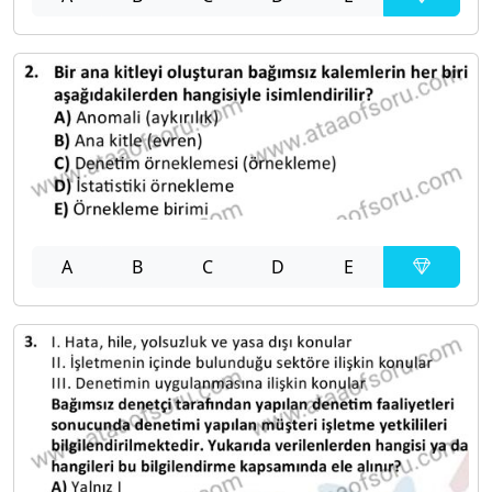
A
B
C
D
E