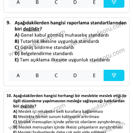
A
B
C
D
E
A
B
C
D
E