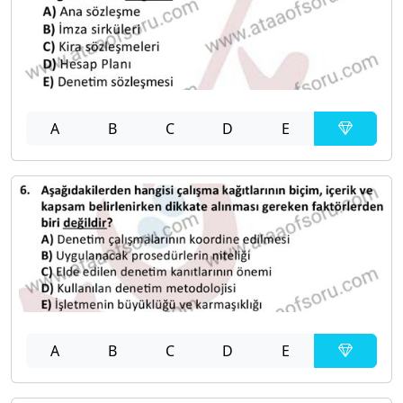
A
B
C
D
E
A
B
C
D
E