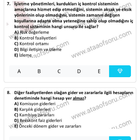
A
B
C
D
E