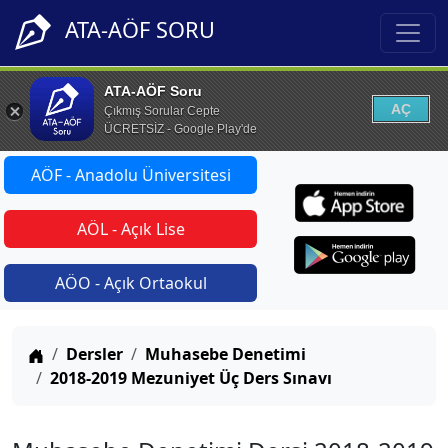
ATA-AÖF SORU
ATA-AÖF Soru
AÇ
Çıkmış Sorular Cepte
ÜCRETSİZ - Google Play'de
AÖF - Anadolu Üniversitesi
AÖL - Açık Lise
AÖO - Açık Ortaokul
Anasayfa
Dersler
Muhasebe Denetimi
2018-2019 Mezuniyet Üç Ders Sınavı