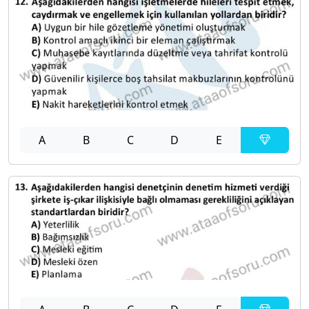
A
B
C
D
E