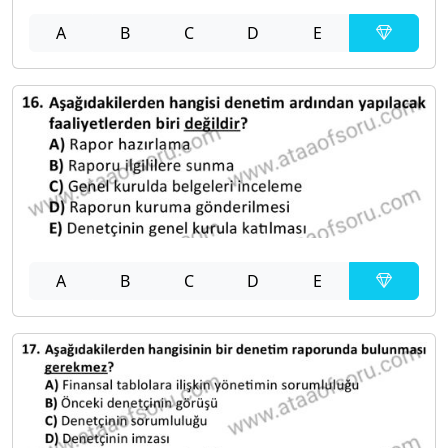
A
B
C
D
E
A
B
C
D
E