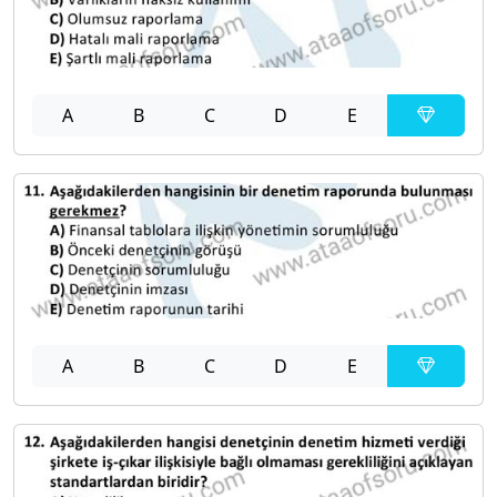
A
B
C
D
E
A
B
C
D
E