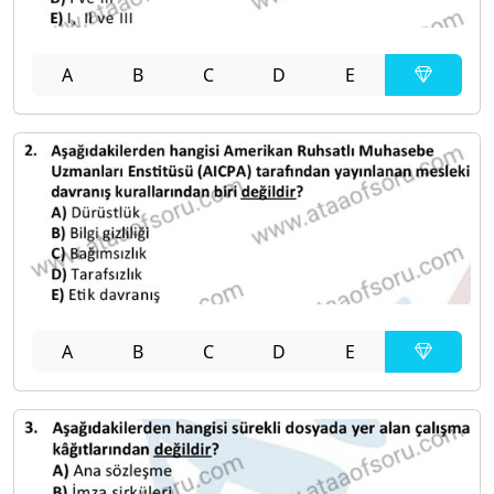
A
B
C
D
E
A
B
C
D
E