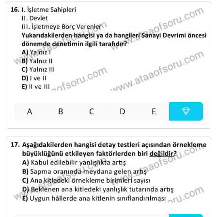
A
B
C
D
E