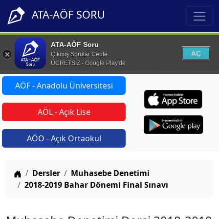
ATA-AÖF SORU
ATA-AÖF Soru
AÇ
Çıkmış Sorular Cepte
ÜCRETSİZ - Google Play'de
AÖF - Anadolu Üniversitesi
AÖL - Açık Lise
AÖO - Açık Ortaokul
Anasayfa
Dersler
Muhasebe Denetimi
2018-2019 Bahar Dönemi Final Sınavı