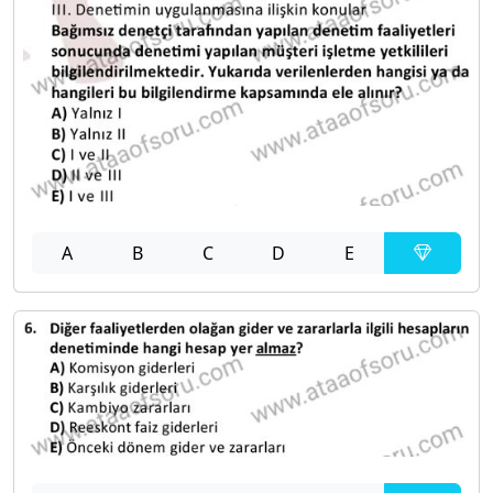
A
B
C
D
E