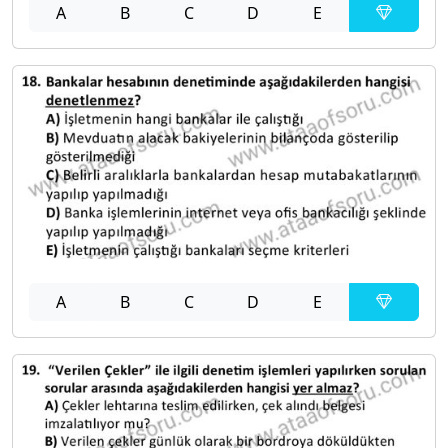
A
B
C
D
E
A
B
C
D
E