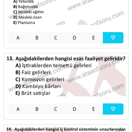
A
B
C
D
E
A
B
C
D
E