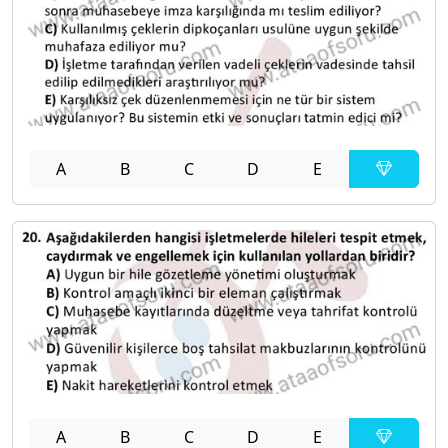
A
B
C
D
E
A
B
C
D
E