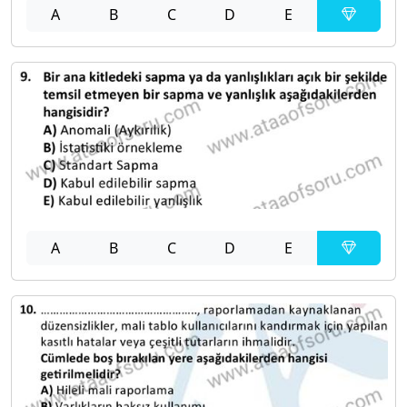
A
B
C
D
E
A
B
C
D
E