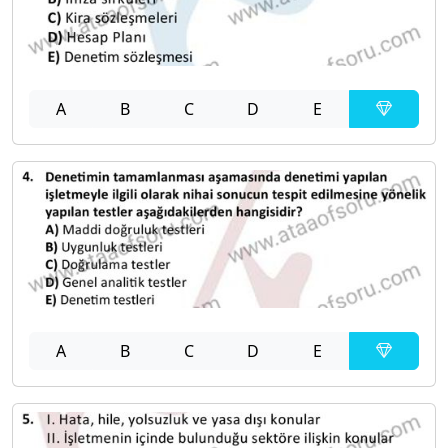
A
B
C
D
E
A
B
C
D
E