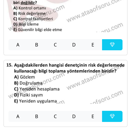
A
B
C
D
E
A
B
C
D
E