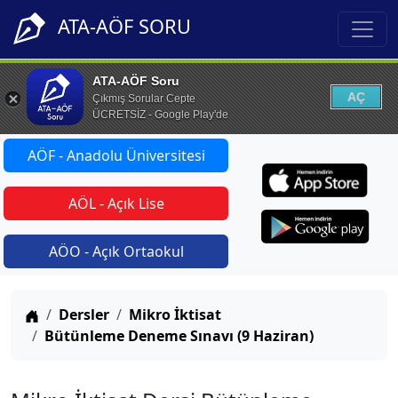
ATA-AÖF SORU
ATA-AÖF Soru
AÇ
Çıkmış Sorular Cepte
ÜCRETSİZ - Google Play'de
AÖF - Anadolu Üniversitesi
AÖL - Açık Lise
AÖO - Açık Ortaokul
Anasayfa
Dersler
Mikro İktisat
Bütünleme Deneme Sınavı (9 Haziran)