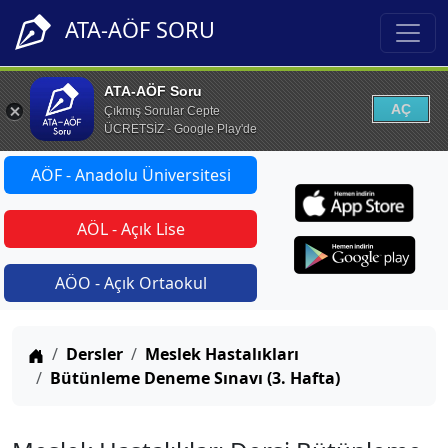
ATA-AÖF SORU
ATA-AÖF Soru
AÇ
Çıkmış Sorular Cepte
ÜCRETSİZ - Google Play'de
AÖF - Anadolu Üniversitesi
AÖL - Açık Lise
AÖO - Açık Ortaokul
Anasayfa
Dersler
Meslek Hastalıkları
Bütünleme Deneme Sınavı (3. Hafta)