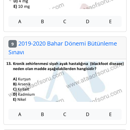
A
B
C
D
E
2019-2020 Bahar Dönemi Bütünleme
9
Sınavı
A
B
C
D
E