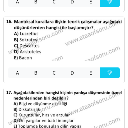
A
B
C
D
E
A
B
C
D
E