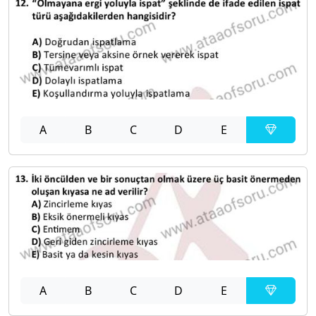
A
B
C
D
E
A
B
C
D
E