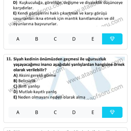
A
B
C
D
E
A
B
C
D
E