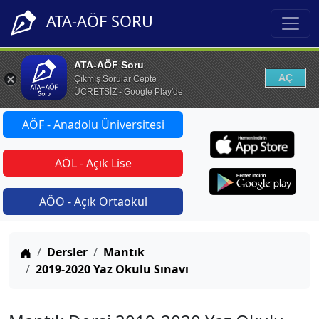
ATA-AÖF SORU
ATA-AÖF Soru
AÇ
Çıkmış Sorular Cepte
ÜCRETSİZ - Google Play'de
AÖF - Anadolu Üniversitesi
AÖL - Açık Lise
AÖO - Açık Ortaokul
Anasayfa
Dersler
Mantık
2019-2020 Yaz Okulu Sınavı