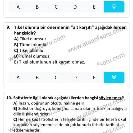
A
B
C
D
E
A
B
C
D
E