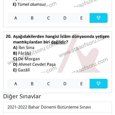
A
B
C
D
E
A
B
C
D
E
Diğer Sınavlar
2021-2022 Bahar Dönemi Bütünleme Sınavı