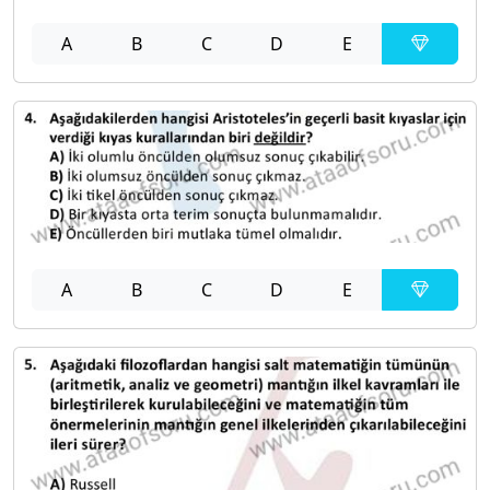
A
B
C
D
E
A
B
C
D
E