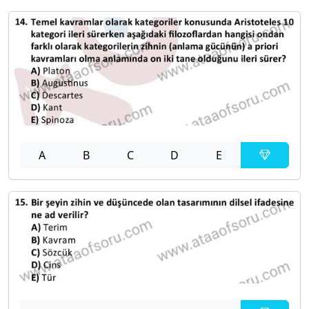
A
B
C
D
E