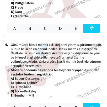
A
B
C
D
E