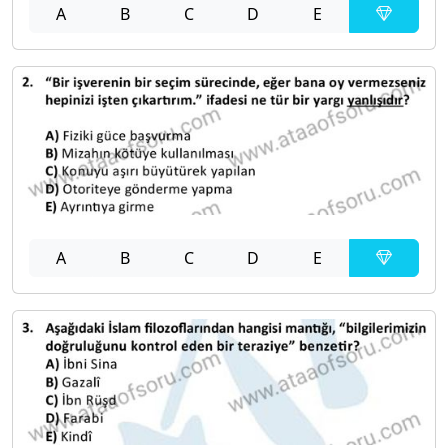
A
B
C
D
E
A
B
C
D
E