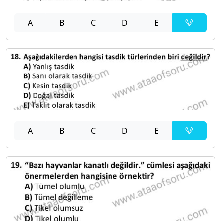
A
B
C
D
E
A
B
C
D
E