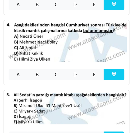
A
B
C
D
E
A
B
C
D
E