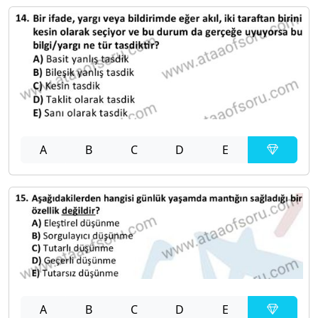
A
B
C
D
E
A
B
C
D
E