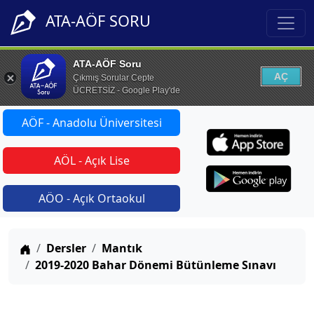
ATA-AÖF SORU
ATA-AÖF Soru
AÇ
Çıkmış Sorular Cepte
ÜCRETSİZ - Google Play'de
AÖF - Anadolu Üniversitesi
AÖL - Açık Lise
AÖO - Açık Ortaokul
Anasayfa
Dersler
Mantık
2019-2020 Bahar Dönemi Bütünleme Sınavı