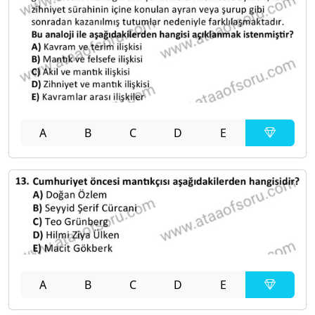
A
B
C
D
E
A
B
C
D
E