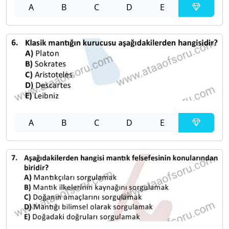
A
B
C
D
E
A
B
C
D
E