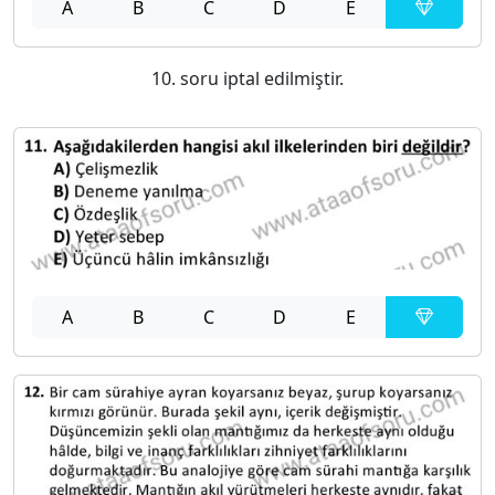
A
B
C
D
E
10. soru iptal edilmiştir.
A
B
C
D
E