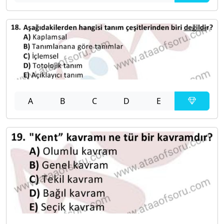
A
B
C
D
E