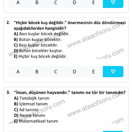
A
B
C
D
E
A
B
C
D
E