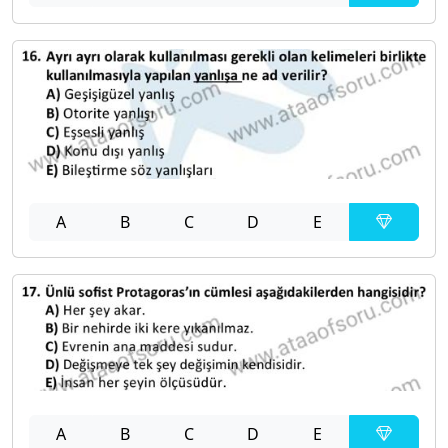
A
B
C
D
E
A
B
C
D
E