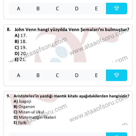
A
B
C
D
E
A
B
C
D
E