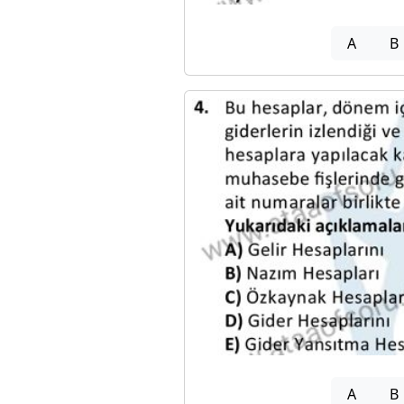
A
B
A
B