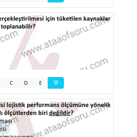
C
D
E