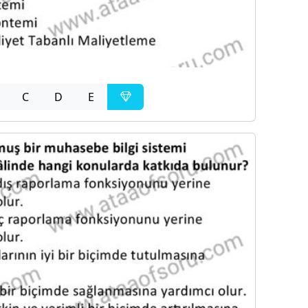
C
D
E