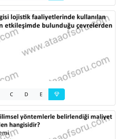
C
D
E