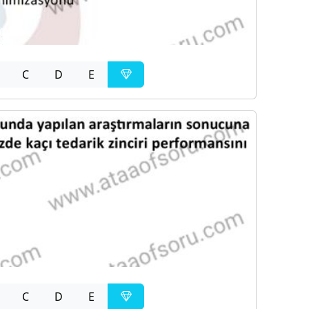
C
D
E
C
D
E