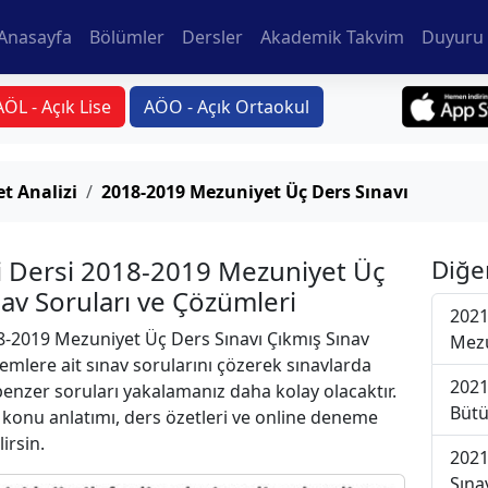
Anasayfa
Bölümler
Dersler
Akademik Takvim
Duyuru 
AÖL - Açık Lise
AÖO - Açık Ortaokul
et Analizi
2018-2019 Mezuniyet Üç Ders Sınavı
izi Dersi 2018-2019 Mezuniyet Üç
Diğe
nav Soruları ve Çözümleri
2021
-2019 Mezuniyet Üç Ders Sınavı Çıkmış Sınav
Mezu
emlere ait sınav sorularını çözerek sınavlarda
2021
 benzer soruları yakalamanız daha kolay olacaktır.
Bütü
r konu anlatımı, ders özetleri ve online deneme
lirsin.
2021
Sına