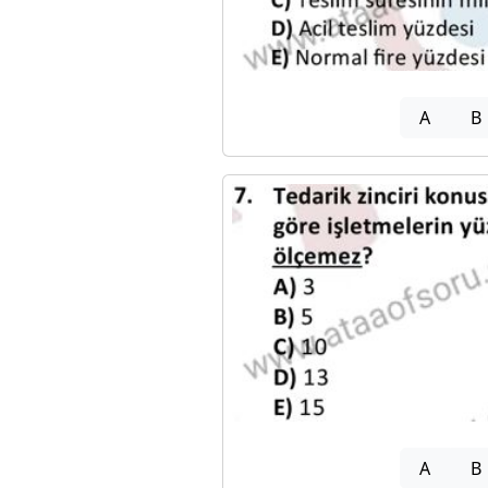
A
B
A
B