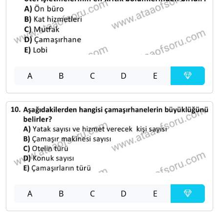
A
B
C
D
E
A
B
C
D
E