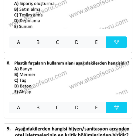
A
B
C
D
E
A
B
C
D
E