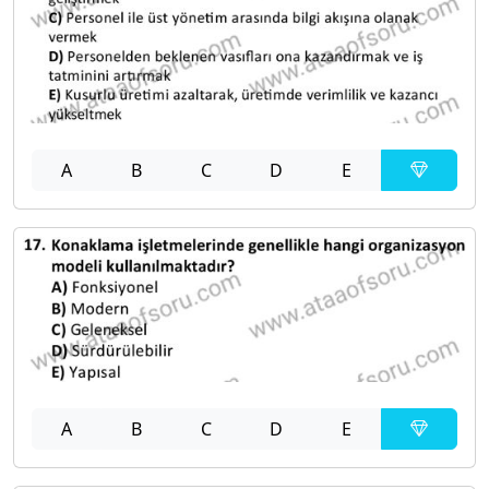
A
B
C
D
E
A
B
C
D
E