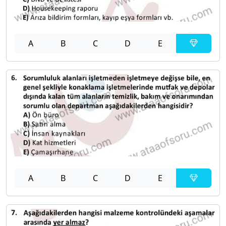
A
B
C
D
E
A
B
C
D
E