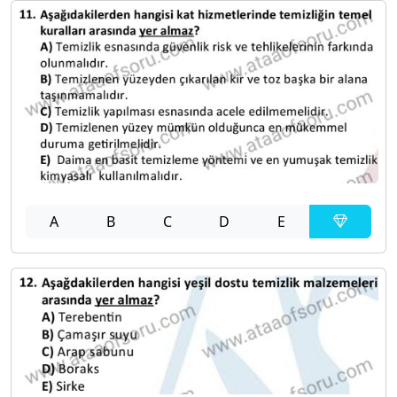
A
B
C
D
E