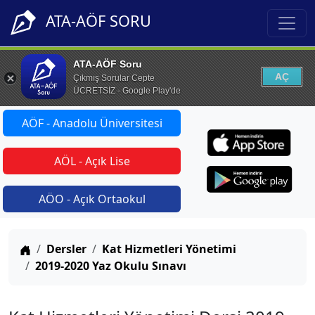
ATA-AÖF SORU
ATA-AÖF Soru
AÇ
Çıkmış Sorular Cepte
ÜCRETSİZ - Google Play'de
AÖF - Anadolu Üniversitesi
AÖL - Açık Lise
AÖO - Açık Ortaokul
Anasayfa
Dersler
Kat Hizmetleri Yönetimi
2019-2020 Yaz Okulu Sınavı