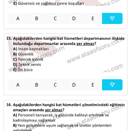
A
B
C
D
E
A
B
C
D
E