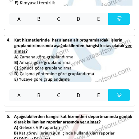
A
B
C
D
E
A
B
C
D
E