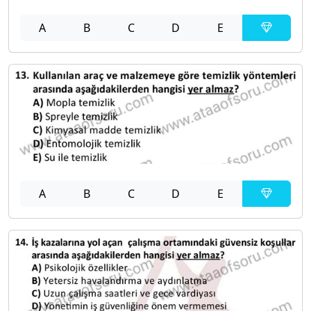
A
B
C
D
E
A
B
C
D
E