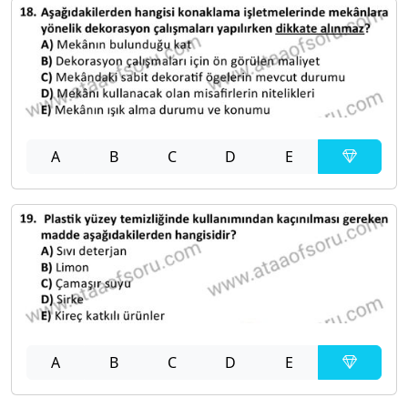
A
B
C
D
E
A
B
C
D
E