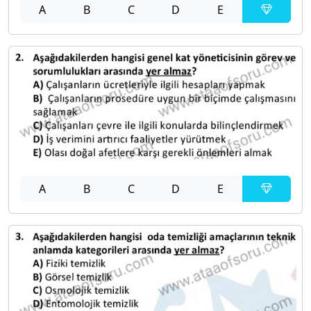
A
B
C
D
E
A
B
C
D
E