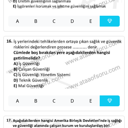
A
B
C
D
E
A
B
C
D
E