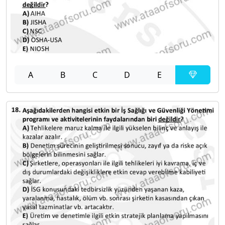
A
B
C
D
E