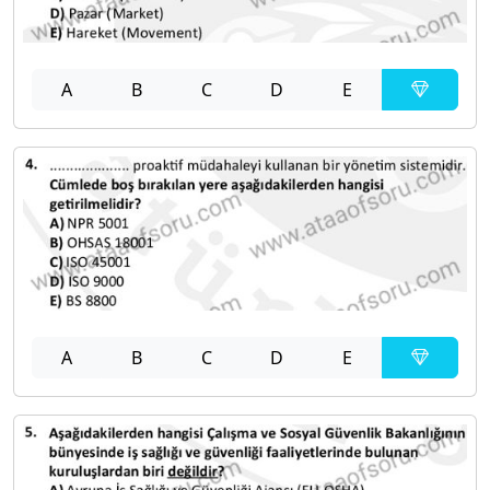
A
B
C
D
E
A
B
C
D
E