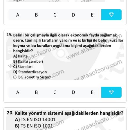
A
B
C
D
E
A
B
C
D
E