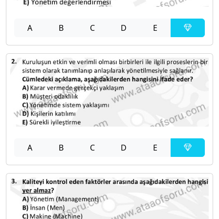
A
B
C
D
E
A
B
C
D
E