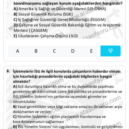
A
B
C
D
E