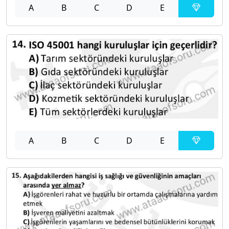
A
B
C
D
E
A
B
C
D
E