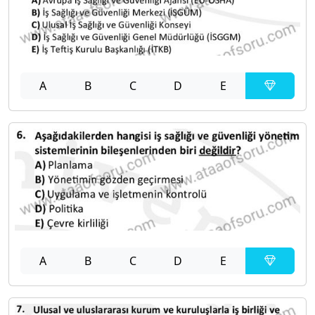
A
B
C
D
E
A
B
C
D
E