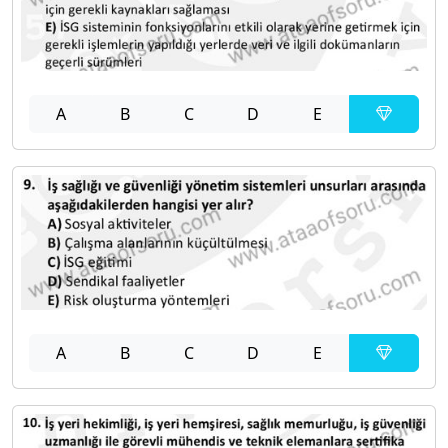
A
B
C
D
E
A
B
C
D
E