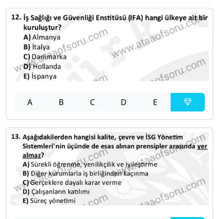
A
B
C
D
E