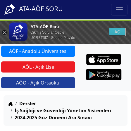
ATA-AÖF SORU
ATA-AÖF Soru
AÇ
Çıkmış Sorular Cepte
ÜCRETSİZ - Google Play'de
AÖF - Anadolu Üniversitesi
AÖL - Açık Lise
AÖO - Açık Ortaokul
Anasayfa
Dersler
İş Sağlığı ve Güvenliği Yönetim Sistemleri
2024-2025 Güz Dönemi Ara Sınavı