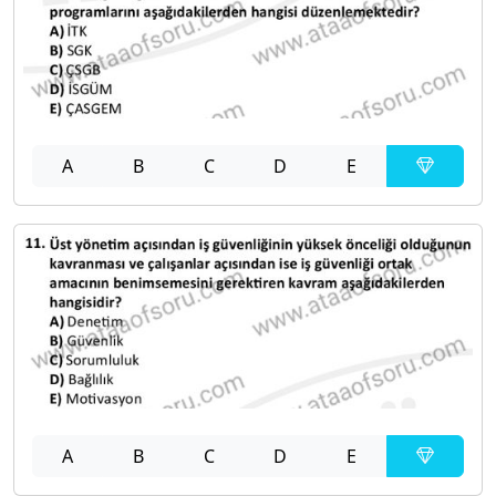
A
B
C
D
E
A
B
C
D
E