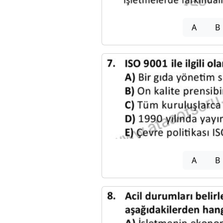
A
B
A
B