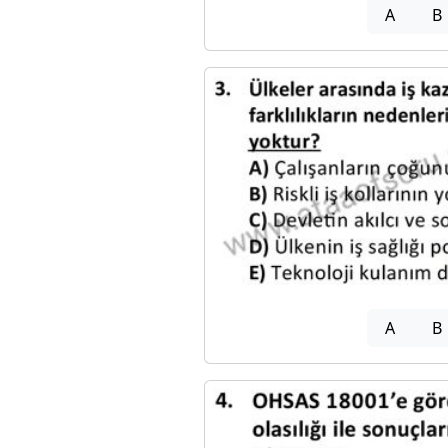
A
B
A
B