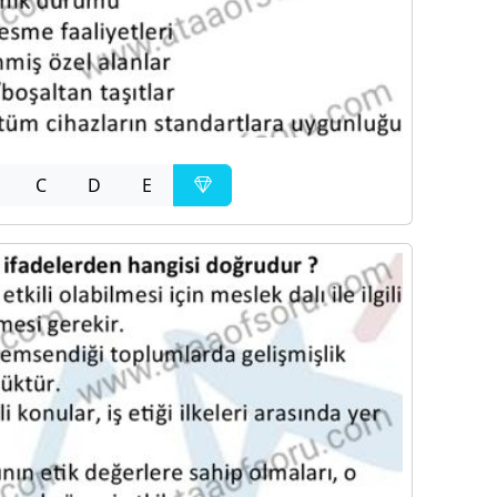
C
D
E