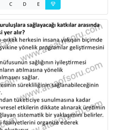
C
D
E