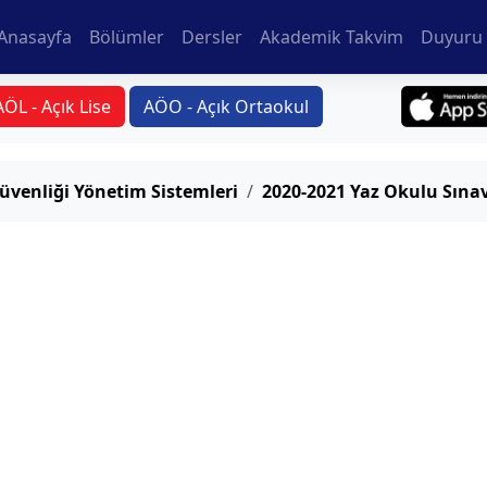
Anasayfa
Bölümler
Dersler
Akademik Takvim
Duyuru 
AÖL - Açık Lise
AÖO - Açık Ortaokul
Güvenliği Yönetim Sistemleri
2020-2021 Yaz Okulu Sınav