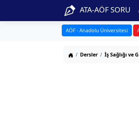
ATA-AÖF SORU
AÖF - Anadolu Üniversitesi
Anasayfa
Dersler
İş Sağlığı ve 