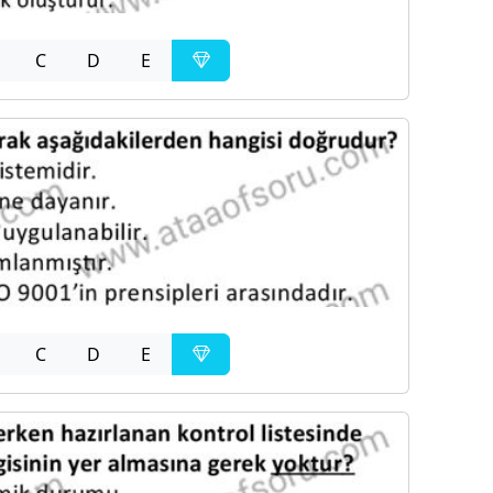
C
D
E
C
D
E