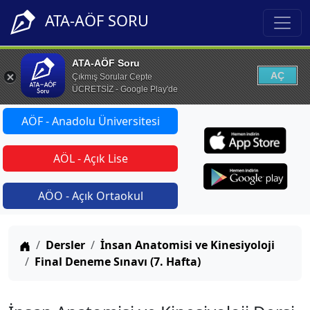
ATA-AÖF SORU
ATA-AÖF Soru
AÇ
Çıkmış Sorular Cepte
ÜCRETSİZ - Google Play'de
AÖF - Anadolu Üniversitesi
AÖL - Açık Lise
AÖO - Açık Ortaokul
Anasayfa
Dersler
İnsan Anatomisi ve Kinesiyoloji
Final Deneme Sınavı (7. Hafta)