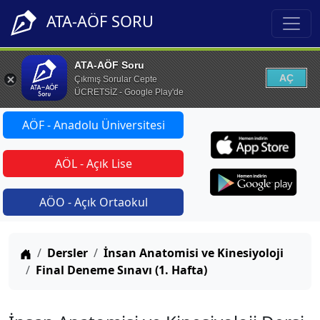
ATA-AÖF SORU
ATA-AÖF Soru
AÇ
Çıkmış Sorular Cepte
ÜCRETSİZ - Google Play'de
AÖF - Anadolu Üniversitesi
AÖL - Açık Lise
AÖO - Açık Ortaokul
Anasayfa
Dersler
İnsan Anatomisi ve Kinesiyoloji
Final Deneme Sınavı (1. Hafta)