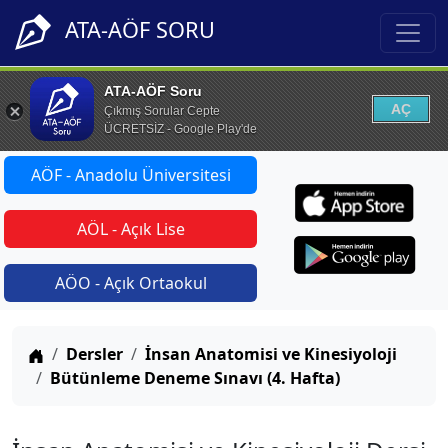
ATA-AÖF SORU
ATA-AÖF Soru
AÇ
Çıkmış Sorular Cepte
ÜCRETSİZ - Google Play'de
AÖF - Anadolu Üniversitesi
AÖL - Açık Lise
AÖO - Açık Ortaokul
Anasayfa
Dersler
İnsan Anatomisi ve Kinesiyoloji
Bütünleme Deneme Sınavı (4. Hafta)