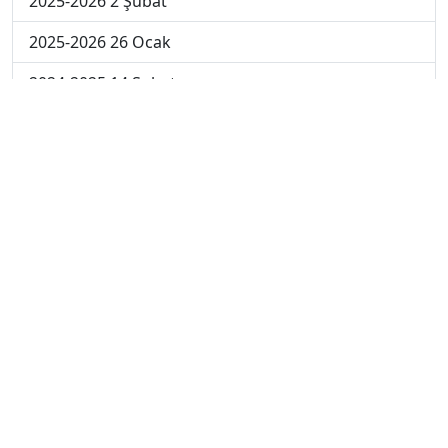
2025-2026 2 Şubat
2025-2026 26 Ocak
2024-2025 14 Şubat
2024-2025 13 Şubat
2024-2025 12 Şubat
2024-2025 11 Şubat
2024-2025 10 Şubat
2024-2025 4. Hafta
2024-2025 3. Hafta
2024-2025 2. Hafta
2024-2025 1. Hafta