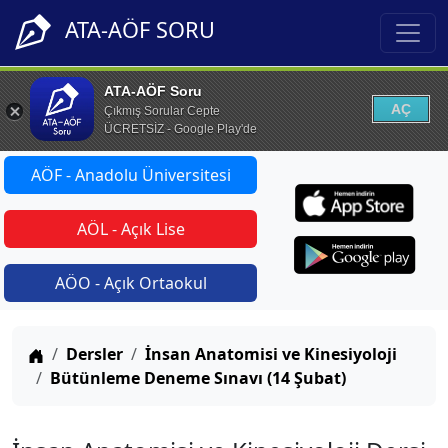
ATA-AÖF SORU
ATA-AÖF Soru
AÇ
Çıkmış Sorular Cepte
ÜCRETSİZ - Google Play'de
AÖF - Anadolu Üniversitesi
AÖL - Açık Lise
AÖO - Açık Ortaokul
Anasayfa
Dersler
İnsan Anatomisi ve Kinesiyoloji
Bütünleme Deneme Sınavı (14 Şubat)