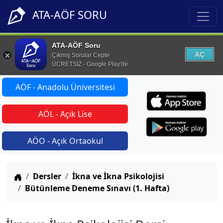
ATA-AÖF SORU
ATA-AÖF Soru
AÇ
Çıkmış Sorular Cepte
ÜCRETSİZ - Google Play'de
AÖF - Anadolu Üniversitesi
AÖL - Açık Lise
AÖO - Açık Ortaokul
Anasayfa
Dersler
İkna ve İkna Psikolojisi
Bütünleme Deneme Sınavı (1. Hafta)