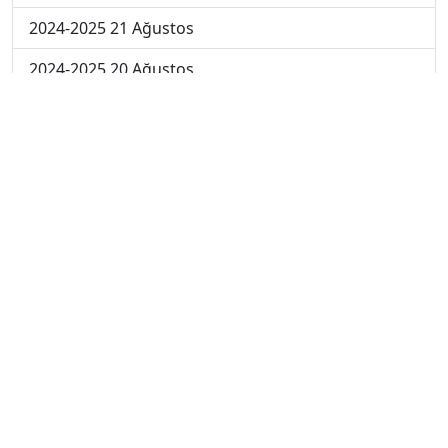
2024-2025 21 Ağustos
2024-2025 20 Ağustos
2024-2025 19 Ağustos
2024-2025 18 Ağustos
2024-2025 11 Ağustos
2024-2025 4 Ağustos
2024-2025 28 Temmuz
2024-2025 21 Temmuz
2023-2024 7. Hafta
2023-2024 6. Hafta
2023-2024 5. Hafta