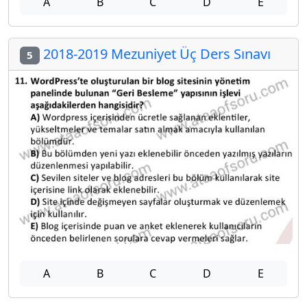
A
B
C
D
E
2018-2019 Mezuniyet Üç Ders Sınavı
5
A
B
C
D
E