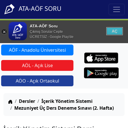
ATA-AÖF SORU
ATA-AÖF Soru
AÇ
Çıkmış Sorular Cepte
ÜCRETSİZ - Google Play'de
AÖF - Anadolu Üniversitesi
AÖL - Açık Lise
AÖO - Açık Ortaokul
Anasayfa
Dersler
İçerik Yönetim Sistemi
Mezuniyet Üç Ders Deneme Sınavı (2. Hafta)