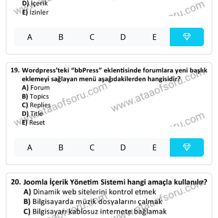
A
B
C
D
E
A
B
C
D
E