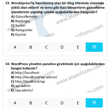
A
B
C
D
E
A
B
C
D
E