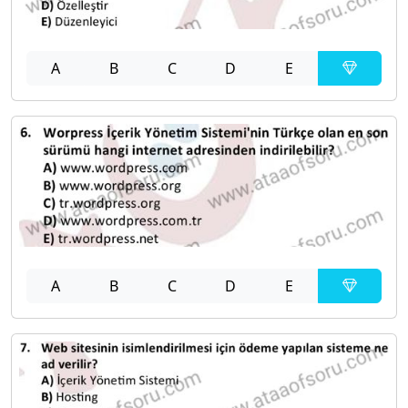
A
B
C
D
E
A
B
C
D
E