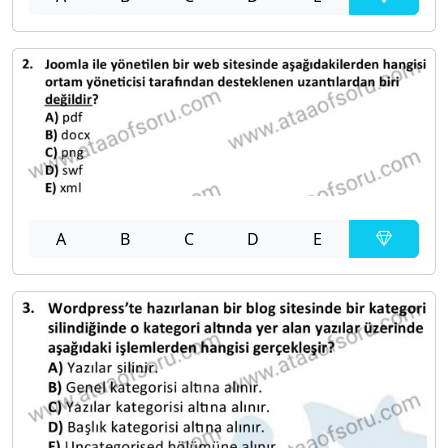
A
B
C
D
E