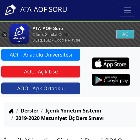
ATA-AÖF SORU
ATA-AÖF Soru
AÇ
Çıkmış Sorular Cepte
ÜCRETSİZ - Google Play'de
AÖF - Anadolu Üniversitesi
AÖL - Açık Lise
AÖO - Açık Ortaokul
Anasayfa
Dersler
İçerik Yönetim Sistemi
2019-2020 Mezuniyet Üç Ders Sınavı