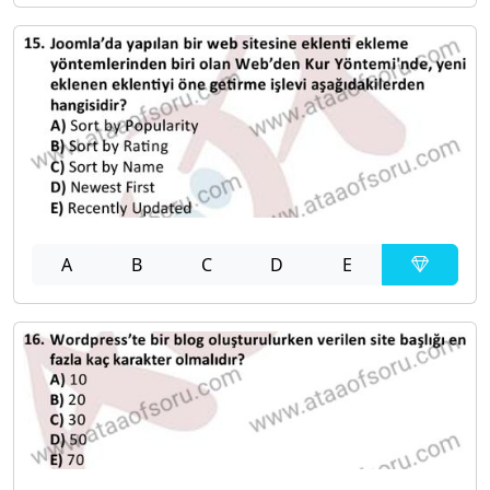
A
B
C
D
E