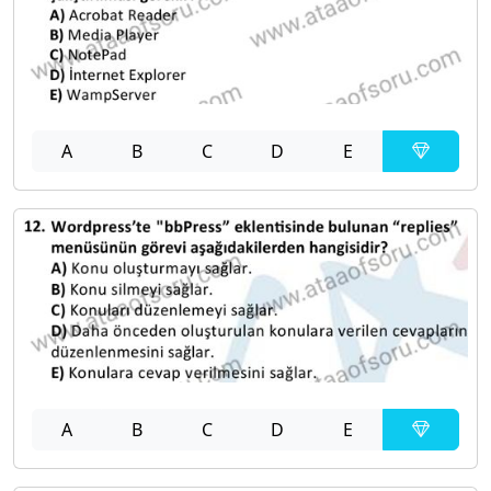
A
B
C
D
E
A
B
C
D
E