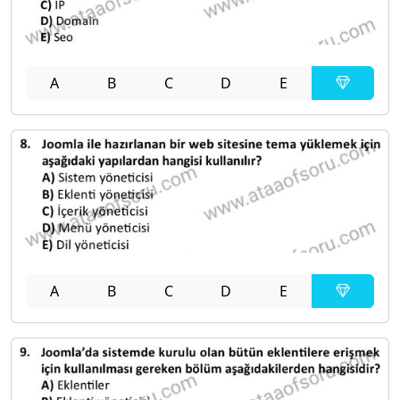
A
B
C
D
E
A
B
C
D
E