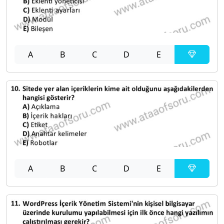
A
B
C
D
E
A
B
C
D
E