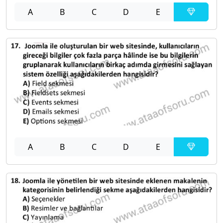
A
B
C
D
E
A
B
C
D
E