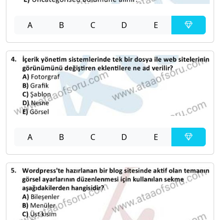
A
B
C
D
E
A
B
C
D
E