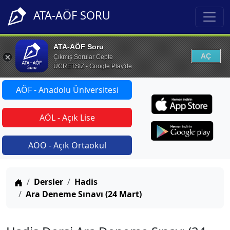
ATA-AÖF SORU
ATA-AÖF Soru
AÇ
Çıkmış Sorular Cepte
ÜCRETSİZ - Google Play'de
AÖF - Anadolu Üniversitesi
AÖL - Açık Lise
AÖO - Açık Ortaokul
Anasayfa
Dersler
Hadis
Ara Deneme Sınavı (24 Mart)