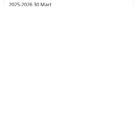
2025-2026 30 Mart
2025-2026 23 Mart
2025-2026 16 Mart
2025-2026 9 Mart
2025-2026 2 Mart
2024-2025 4 Nisan
2024-2025 3 Nisan
2024-2025 2 Nisan
2024-2025 24 Mart
2024-2025 17 Mart
2024-2025 10 Mart