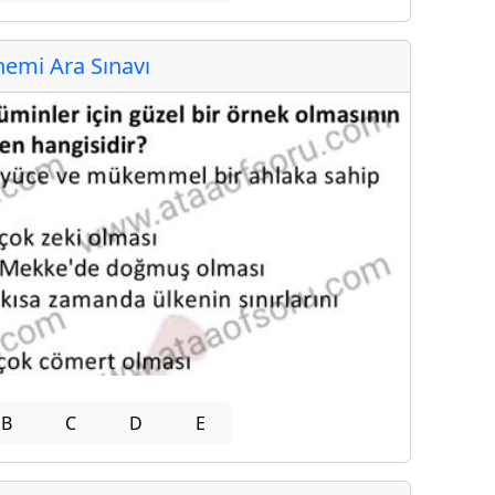
emi Ara Sınavı
B
C
D
E