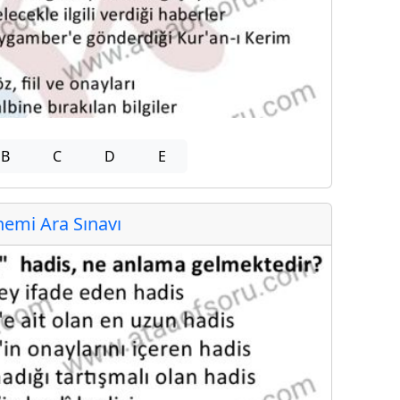
B
C
D
E
emi Ara Sınavı