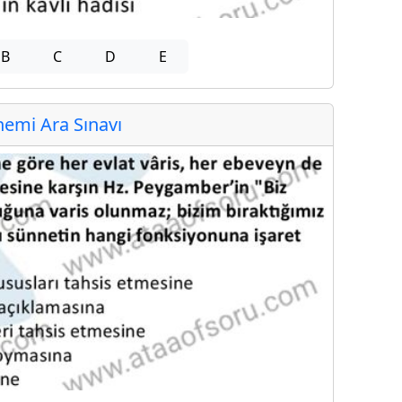
B
C
D
E
emi Ara Sınavı