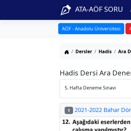
ATA-AÖF SORU
AÖF - Anadolu Üniversitesi
Anasayfa
Dersler
Hadis
Ara D
Hadis Dersi Ara Denem
5. Hafta Deneme Sınavı
2021-2022 Bahar Dön
1