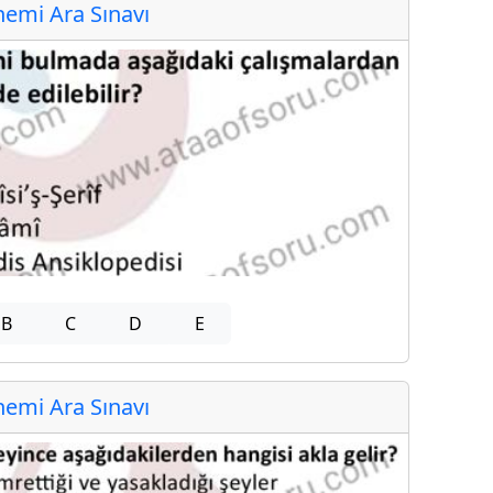
emi Ara Sınavı
B
C
D
E
emi Ara Sınavı