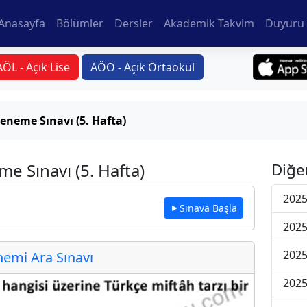
Anasayfa
Bölümler
Dersler
Akademik Takvim
Duyuru 
AÖL - Açık Lise
AÖO - Açık Ortaokul
eneme Sınavı (5. Hafta)
e Sınavı (5. Hafta)
Diğe
2025
Sınava Başla
2025
2025
emi Ara Sınavı
2025