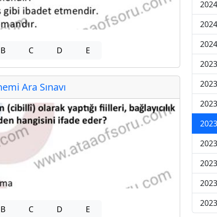
2024
2024
2024
B
C
D
E
2023
2023
emi Ara Sınavı
2023
2023
2023
2023
2023
2023
B
C
D
E