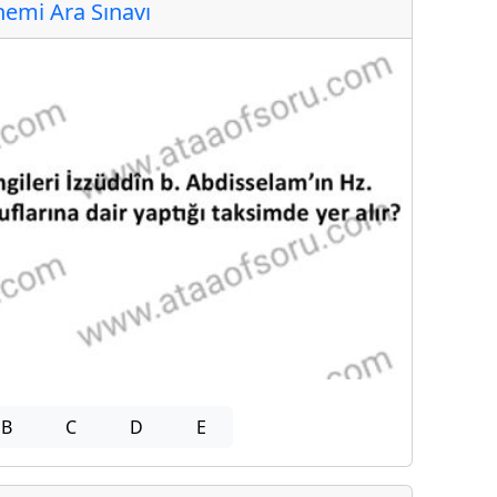
emi Ara Sınavı
B
C
D
E