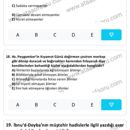
A
B
C
D
E
A
B
C
D
E