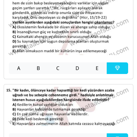
A
B
C
D
E