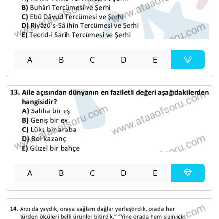
A
B
C
D
E
A
B
C
D
E