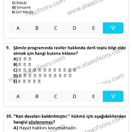
A
B
C
D
E
A
B
C
D
E