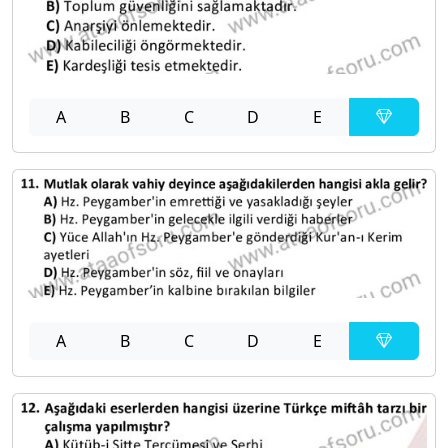
A
B
C
D
E
A
B
C
D
E