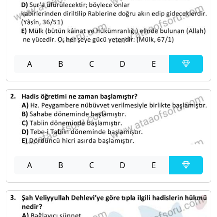
A
B
C
D
E
A
B
C
D
E