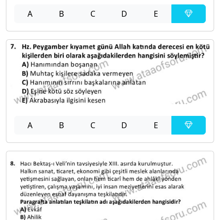
A
B
C
D
E
A
B
C
D
E