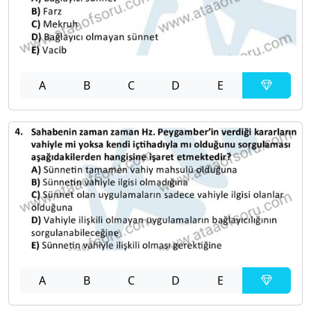
A
B
C
D
E
A
B
C
D
E