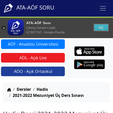
ATA-AÖF SORU
ATA-AÖF Soru
AÇ
Çıkmış Sorular Cepte
ÜCRETSİZ - Google Play'de
AÖF - Anadolu Üniversitesi
AÖL - Açık Lise
AÖO - Açık Ortaokul
Anasayfa
Dersler
Hadis
2021-2022 Mezuniyet Üç Ders Sınavı