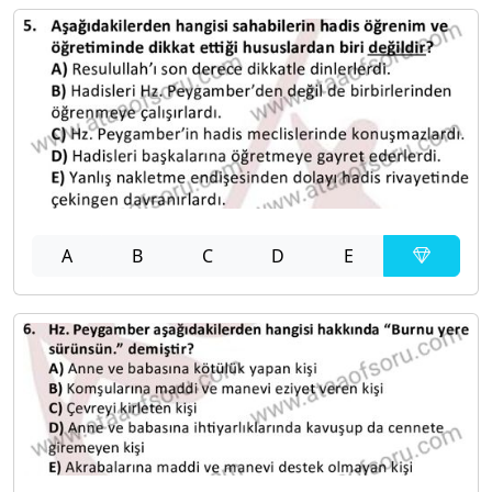
A
B
C
D
E