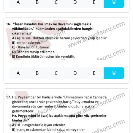
A
B
C
D
E
A
B
C
D
E