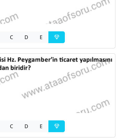
C
D
E
C
D
E