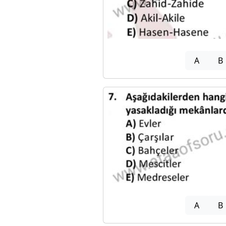
A
B
A
B