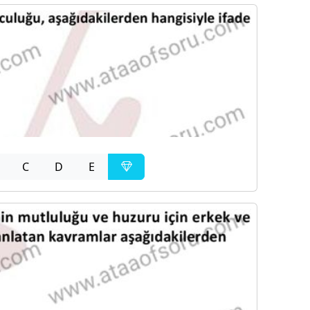
C
D
E