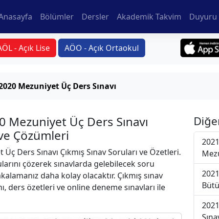
Anasayfa
Bölümler
Dersler
Akademik Takvim
Duyuru 
AÖL - Açık Lise
AÖO - Açık Ortaokul
2020 Mezuniyet Üç Ders Sınavı
0 Mezuniyet Üç Ders Sınavı
Diğe
 ve Çözümleri
2021
Üç Ders Sınavı Çıkmış Sınav Soruları ve Özetleri.
Mezu
larını çözerek sınavlarda gelebilecek soru
2021
yakalamanız daha kolay olacaktır. Çıkmış sınav
Bütü
ı, ders özetleri ve online deneme sınavları ile
2021
Sına