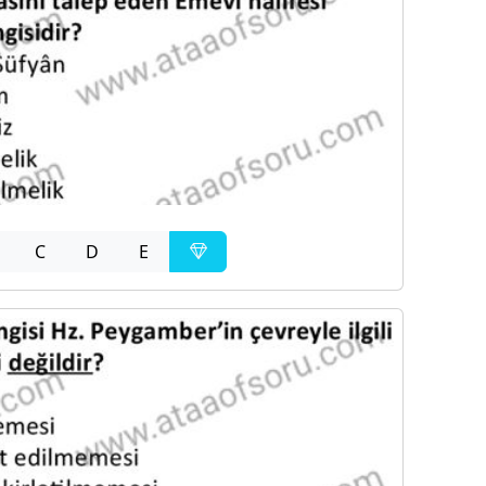
C
D
E