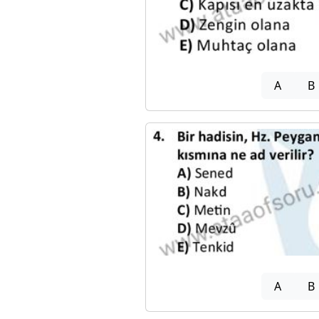
A
B
A
B