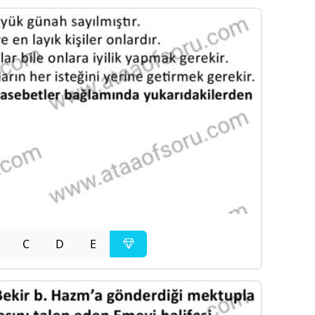
C
D
E