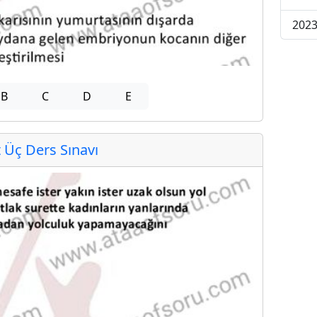
2023
B
C
D
E
Üç Ders Sınavı