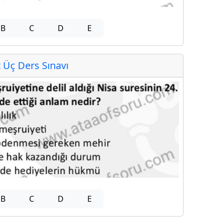
B
C
D
E
Üç Ders Sınavı
B
C
D
E