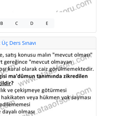
B
C
D
E
Üç Ders Sınavı