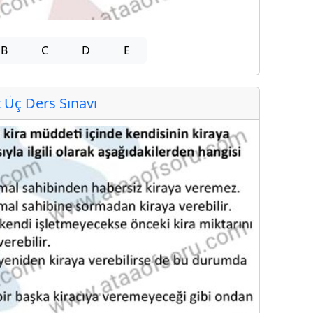
B
C
D
E
Üç Ders Sınavı