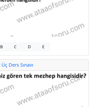
B
C
D
E
Üç Ders Sınavı