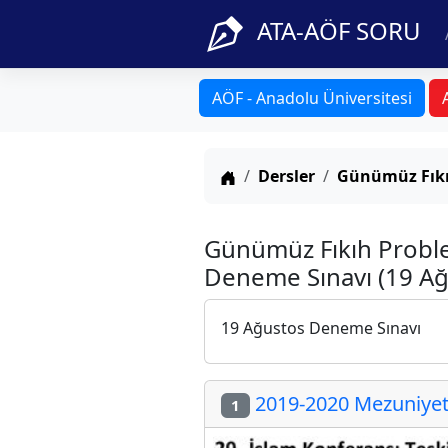
ATA-AÖF SORU
AÖF - Anadolu Üniversitesi
Anasayfa
Dersler
Günümüz Fıkı
Günümüz Fıkıh Proble
Deneme Sınavı (19 Ağ
19 Ağustos Deneme Sınavı
2019-2020 Mezuniyet 
1