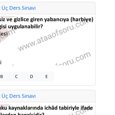
Üç Ders Sınavı
B
C
D
E
Üç Ders Sınavı