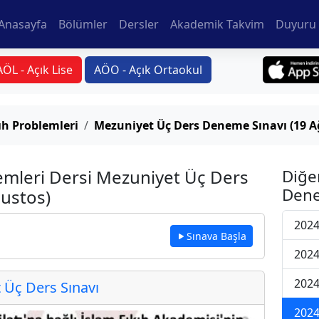
Anasayfa
Bölümler
Dersler
Akademik Takvim
Duyuru 
AÖL - Açık Lise
AÖO - Açık Ortaokul
h Problemleri
Mezuniyet Üç Ders Deneme Sınavı (19 A
mleri Dersi Mezuniyet Üç Ders
Diğe
Dene
ustos)
2024
Sınava Başla
2024
2024
Üç Ders Sınavı
2024