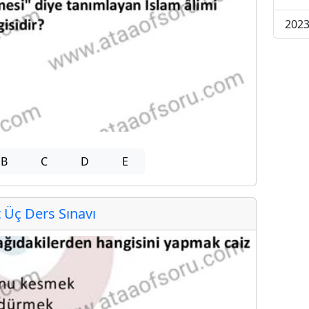
2023
B
C
D
E
Üç Ders Sınavı