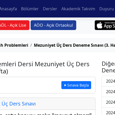
Anasayfa
Bölümler
Dersler
Akademik Takvim
Duyuru 
AÖL - Açık Lise
AÖO - Açık Ortaokul
h Problemleri
Mezuniyet Üç Ders Deneme Sınavı (3. Ha
mleri Dersi Mezuniyet Üç Ders
Diğe
Dene
ta)
2024
Sınava Başla
2024
2024
Üç Ders Sınavı
2024