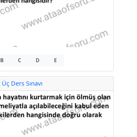
B
C
D
E
Üç Ders Sınavı