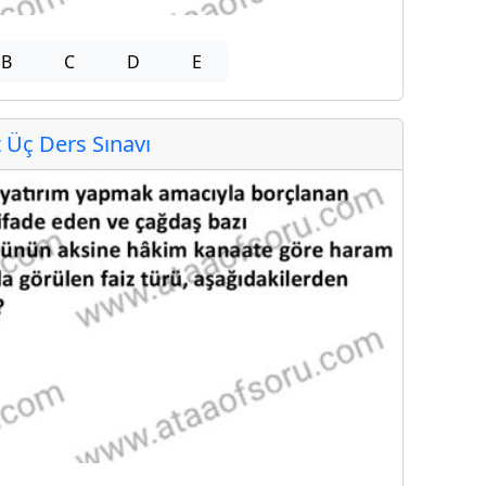
B
C
D
E
Üç Ders Sınavı