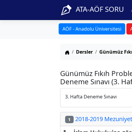
ATA-AÖF SORU
AÖF - Anadolu Üniversitesi
Anasayfa
Dersler
Günümüz Fıkı
Günümüz Fıkıh Proble
Deneme Sınavı (3. Haf
3. Hafta Deneme Sınavı
2018-2019 Mezuniyet 
1