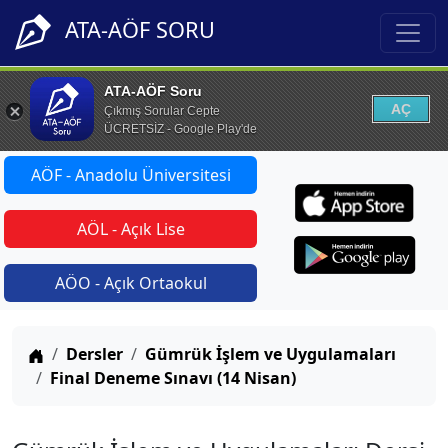
ATA-AÖF SORU
ATA-AÖF Soru
AÇ
Çıkmış Sorular Cepte
ÜCRETSİZ - Google Play'de
AÖF - Anadolu Üniversitesi
AÖL - Açık Lise
AÖO - Açık Ortaokul
Anasayfa
Dersler
Gümrük İşlem ve Uygulamaları
Final Deneme Sınavı (14 Nisan)