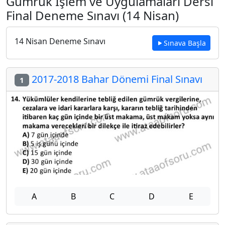
Gümrük İşlem ve Uygulamaları Dersi
Final Deneme Sınavı (14 Nisan)
14 Nisan Deneme Sınavı
Sınava Başla
2017-2018 Bahar Dönemi Final Sınavı
1
A
B
C
D
E