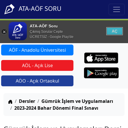
ATA-AÖF SORU
ATA-AÖF Soru
AÇ
Çıkmış Sorular Cepte
ÜCRETSİZ - Google Play'de
AÖF - Anadolu Üniversitesi
AÖL - Açık Lise
AÖO - Açık Ortaokul
Anasayfa
Dersler
Gümrük İşlem ve Uygulamaları
2023-2024 Bahar Dönemi Final Sınavı