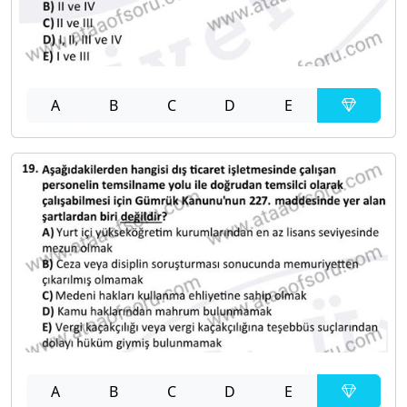
A
B
C
D
E
A
B
C
D
E