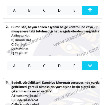
A
B
C
D
E
A
B
C
D
E