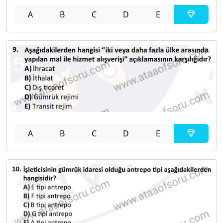
A
B
C
D
E
A
B
C
D
E