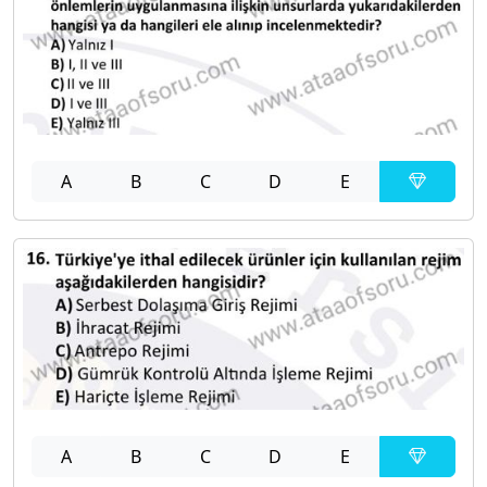
A
B
C
D
E
A
B
C
D
E