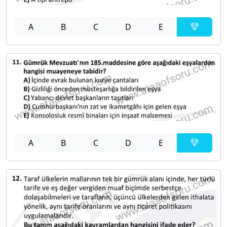
A
B
C
D
E
A
B
C
D
E