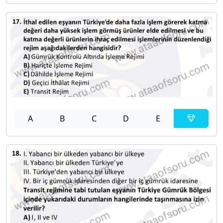
A
B
C
D
E