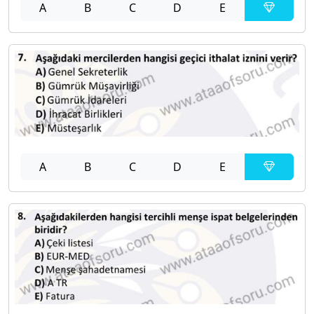
A
B
C
D
E
A
B
C
D
E