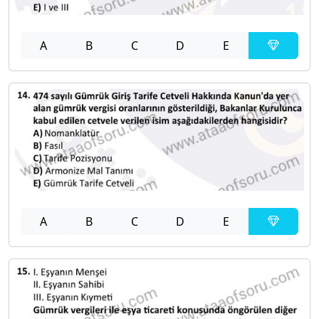
A
B
C
D
E
A
B
C
D
E