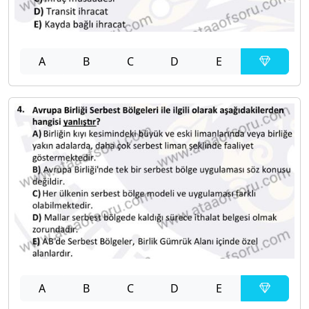
A
B
C
D
E
A
B
C
D
E