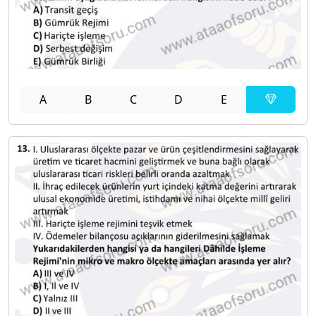
A
B
C
D
E