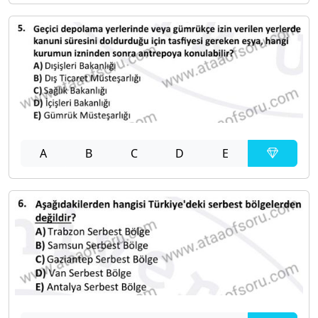
A
B
C
D
E