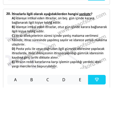
A
B
C
D
E
Diğer Sınavlar
2021-2022 Yaz Okulu Dönemi Mezuniyet Üç Ders
Sınavı