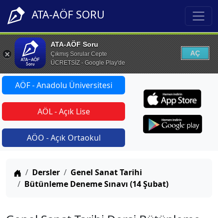
ATA-AÖF SORU
ATA-AÖF Soru
AÇ
Çıkmış Sorular Cepte
ÜCRETSİZ - Google Play'de
AÖF - Anadolu Üniversitesi
AÖL - Açık Lise
AÖO - Açık Ortaokul
Anasayfa
Dersler
Genel Sanat Tarihi
Bütünleme Deneme Sınavı (14 Şubat)