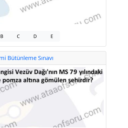
B
C
D
E
i Bütünleme Sınavı