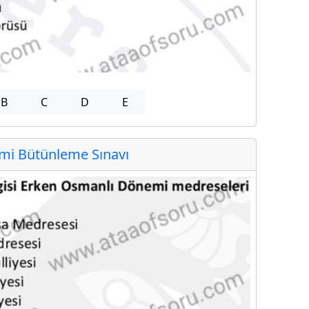
B
C
D
E
i Bütünleme Sınavı