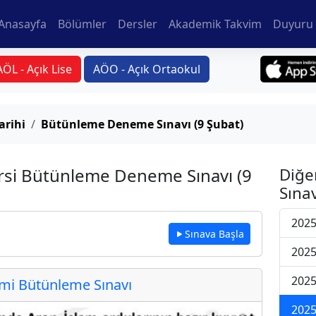
Anasayfa
Bölümler
Dersler
Akademik Takvim
Duyuru 
AÖL - Açık Lise
AÖO - Açık Ortaokul
arihi
Bütünleme Deneme Sınavı (9 Şubat)
ersi Bütünleme Deneme Sınavı (9
Diğe
Sınav
2025
Sınava Başla
2025
2025
i Bütünleme Sınavı
2025