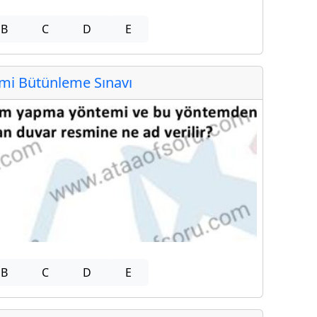
B
C
D
E
i Bütünleme Sınavı
B
C
D
E