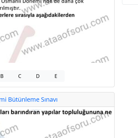
B
C
D
E
i Bütünleme Sınavı