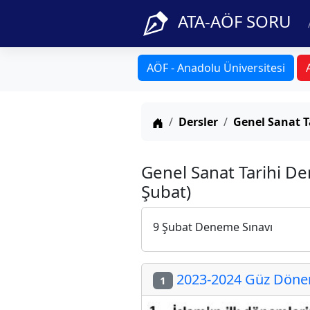
ATA-AÖF SORU
AÖF - Anadolu Üniversitesi
Anasayfa
Dersler
Genel Sanat T
Genel Sanat Tarihi D
Şubat)
9 Şubat Deneme Sınavı
2023-2024 Güz Dönem
1