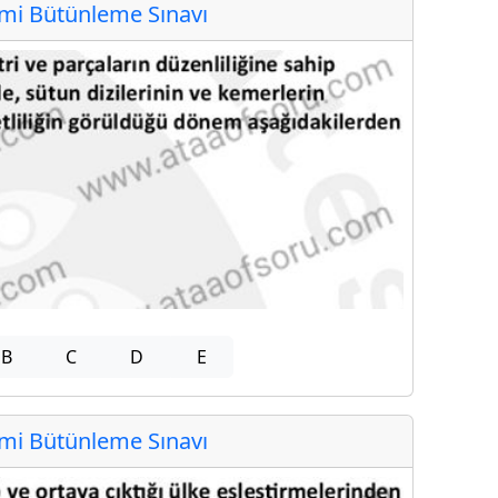
i Bütünleme Sınavı
B
C
D
E
i Bütünleme Sınavı