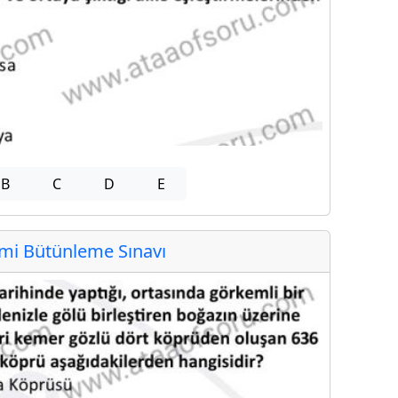
B
C
D
E
i Bütünleme Sınavı