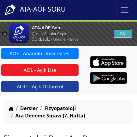
ATA-AÖF SORU
ATA-AÖF Soru
AÇ
Çıkmış Sorular Cepte
ÜCRETSİZ - Google Play'de
AÖF - Anadolu Üniversitesi
AÖL - Açık Lise
AÖO - Açık Ortaokul
Anasayfa
Dersler
Fizyopatoloji
Ara Deneme Sınavı (7. Hafta)