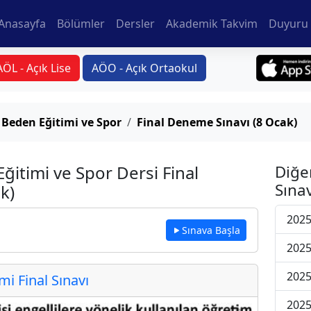
Anasayfa
Bölümler
Dersler
Akademik Takvim
Duyuru 
AÖL - Açık Lise
AÖO - Açık Ortaokul
n Beden Eğitimi ve Spor
Final Deneme Sınavı (8 Ocak)
Eğitimi ve Spor Dersi Final
Diğe
Sınav
k)
2025
Sınava Başla
2025
2025
 Final Sınavı
2025