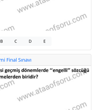
B
C
D
E
 Final Sınavı