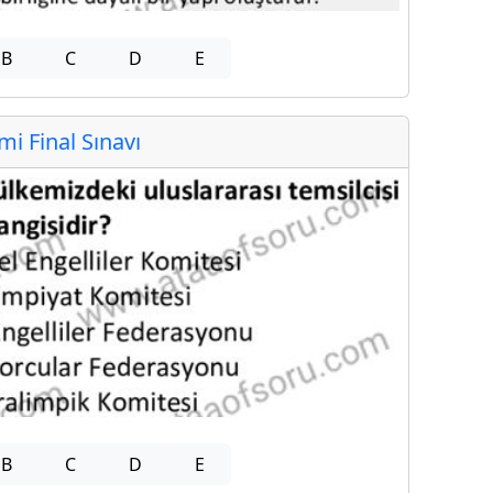
B
C
D
E
 Final Sınavı
B
C
D
E