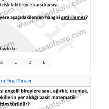
B
C
D
E
 Final Sınavı