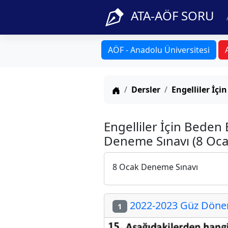
ATA-AÖF SORU
AÖF - Anadolu Üniversitesi
Anasayfa
Dersler
Engelliler İçi
Engelliler İçin Beden 
Deneme Sınavı (8 Oca
8 Ocak Deneme Sınavı
2022-2023 Güz Dönemi
1