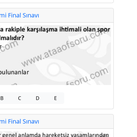
 Final Sınavı
B
C
D
E
 Final Sınavı