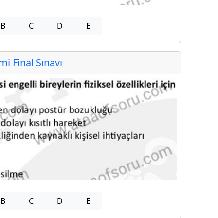
B
C
D
E
 Final Sınavı
B
C
D
E