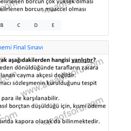
B
C
D
E
mi Final Sınavı