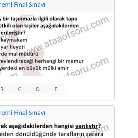
mi Final Sınavı
B
C
D
E
mi Final Sınavı