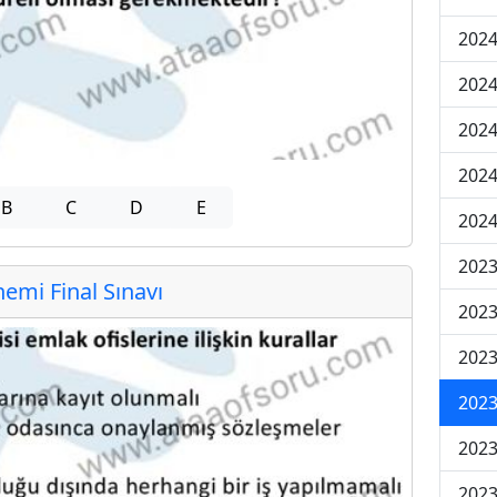
2024
2024
2024
2024
B
C
D
E
2024
202
mi Final Sınavı
202
202
2023
2023
2023