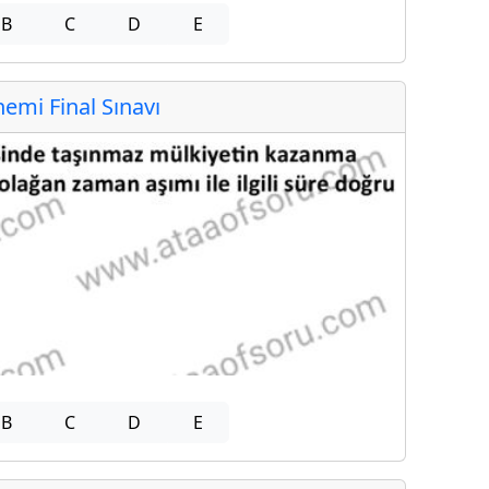
B
C
D
E
mi Final Sınavı
B
C
D
E