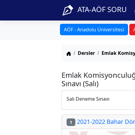
ATA-AÖF SORU
AÖF - Anadolu Üniversitesi
Anasayfa
Dersler
Emlak Komisy
Emlak Komisyonculuğu
Sınavı (Salı)
Salı Deneme Sınavı
2021-2022 Bahar Döne
1