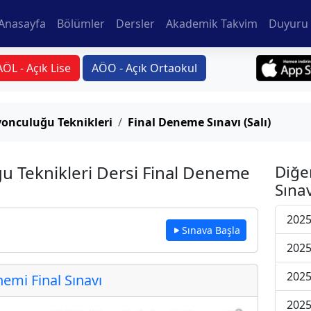
Anasayfa
Bölümler
Dersler
Akademik Takvim
Duyuru 
AÖL - Açık Lise
AÖO - Açık Ortaokul
onculuğu Teknikleri
Final Deneme Sınavı (Salı)
 Teknikleri Dersi Final Deneme
Diğe
Sınav
2025
Sınava Başla
2025
2025
mi Final Sınavı
2025