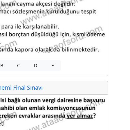
B
C
D
E
mi Final Sınavı