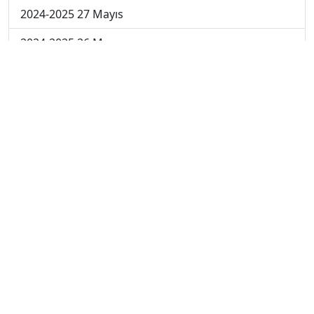
2024-2025 27 Mayıs
2024-2025 26 Mayıs
2024-2025 19 Mayıs
2024-2025 12 Mayıs
2024-2025 5 Mayıs
2024-2025 28 Nisan
2024-2025 21 Nisan
2024-2025 14 Nisan
2023-2024 Cuma
2023-2024 Perşembe
2023-2024 Çarşamba