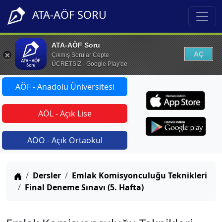
ATA-AÖF SORU
ATA-AÖF Soru
AÇ
Çıkmış Sorular Cepte
ÜCRETSİZ - Google Play'de
AÖF - Anadolu Üniversitesi
AÖL - Açık Lise
AÖO - Açık Ortaokul
Anasayfa
Dersler
Emlak Komisyonculuğu Teknikleri
Final Deneme Sınavı (5. Hafta)