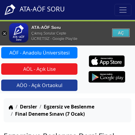
ATA-AÖF SORU
ATA-AÖF Soru
AÇ
Çıkmış Sorular Cepte
ÜCRETSİZ - Google Play'de
AÖF - Anadolu Üniversitesi
AÖL - Açık Lise
AÖO - Açık Ortaokul
Anasayfa
Dersler
Egzersiz ve Beslenme
Final Deneme Sınavı (7 Ocak)