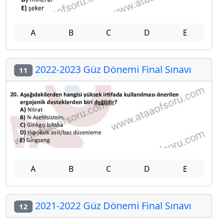
A
B
C
D
E
2022-2023 Güz Dönemi Final Sınavı
11
A
B
C
D
E
2021-2022 Güz Dönemi Final Sınavı
12