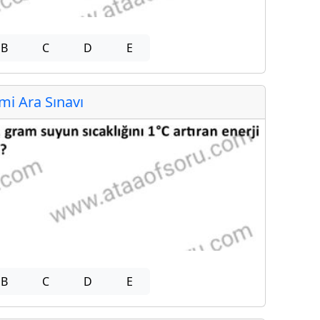
B
C
D
E
i Ara Sınavı
B
C
D
E