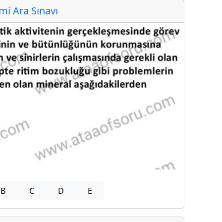
i Ara Sınavı
B
C
D
E