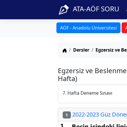
ATA-AÖF SORU
AÖF - Anadolu Üniversitesi
Anasayfa
Dersler
Egzersiz ve B
Egzersiz ve Beslenme
Hafta)
7. Hafta Deneme Sınavı
2022-2023 Güz Dönem
1