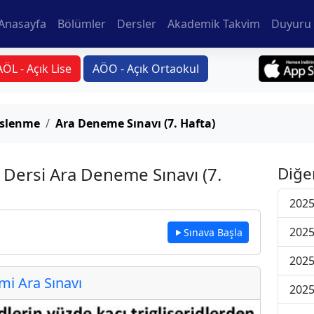
Anasayfa
Bölümler
Dersler
Akademik Takvim
Duyuru 
AÖL - Açık Lise
AÖO - Açık Ortaokul
eslenme
Ara Deneme Sınavı (7. Hafta)
 Dersi Ara Deneme Sınavı (7.
Diğe
2025
2025
Sınava Başla
2025
i Ara Sınavı
2025