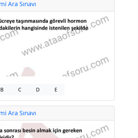
i Ara Sınavı
B
C
D
E
i Ara Sınavı