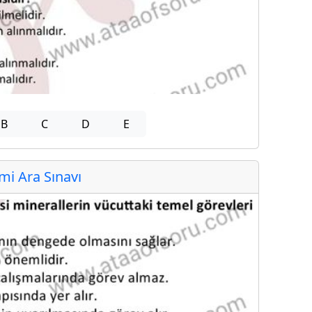
B
C
D
E
i Ara Sınavı