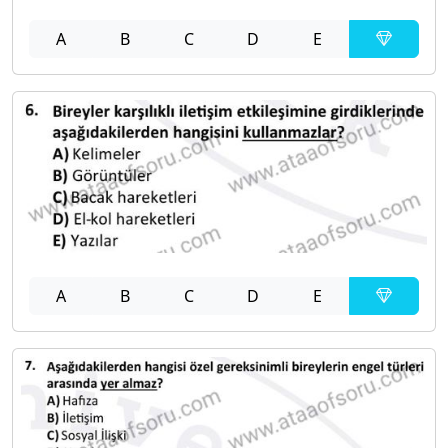
A
B
C
D
E
A
B
C
D
E