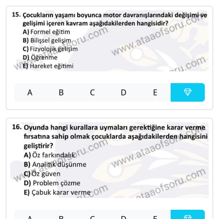
A
B
C
D
E
A
B
C
D
E