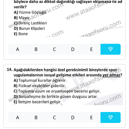
A
B
C
D
E
A
B
C
D
E