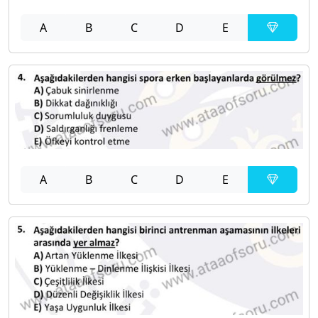
A
B
C
D
E
A
B
C
D
E