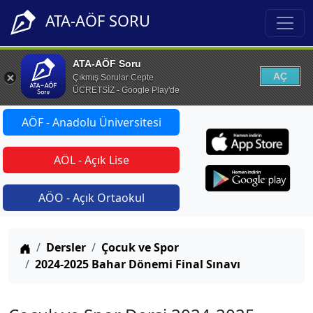
ATA-AÖF SORU
ATA-AÖF Soru
AÇ
Çıkmış Sorular Cepte
ÜCRETSİZ - Google Play'de
AÖF - Anadolu Üniversitesi
AÖL - Açık Lise
AÖO - Açık Ortaokul
Anasayfa
Dersler
Çocuk ve Spor
2024-2025 Bahar Dönemi Final Sınavı