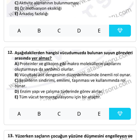
A
B
C
D
E
A
B
C
D
E