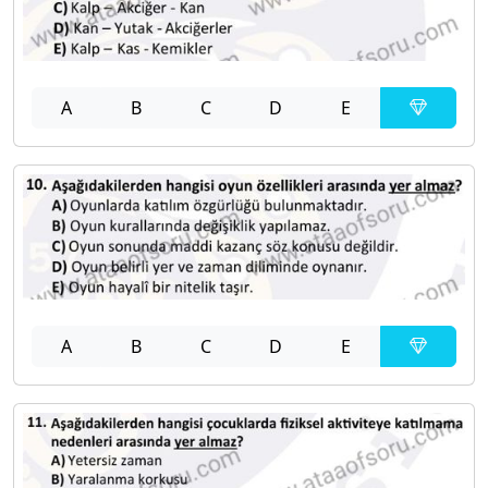
A
B
C
D
E
A
B
C
D
E