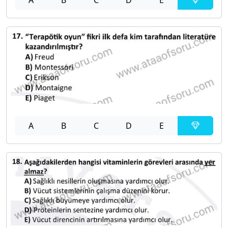
A
B
C
D
E