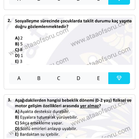
A
B
C
D
E