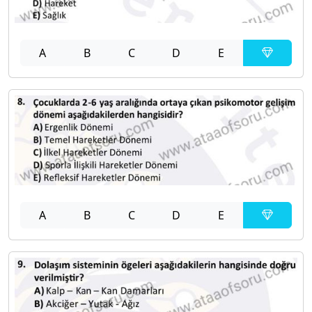
A
B
C
D
E
A
B
C
D
E