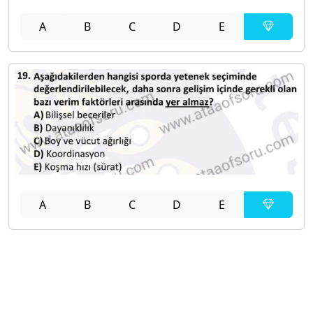
A
B
C
D
E
A
B
C
D
E