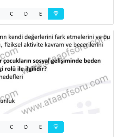
C
D
E