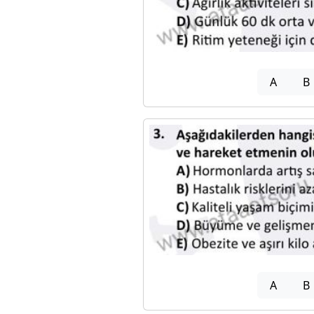
A
B
A
B