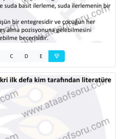
C
D
E