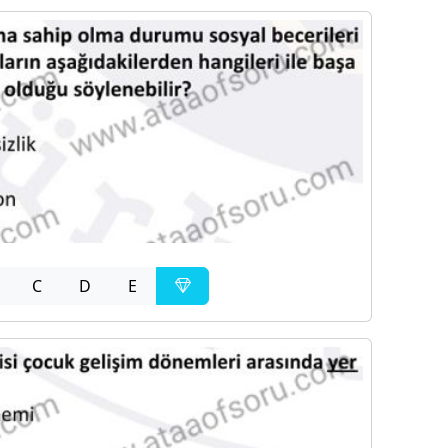
C
D
E