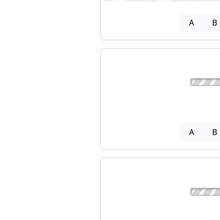
A
B
A
B