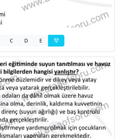
C
D
E