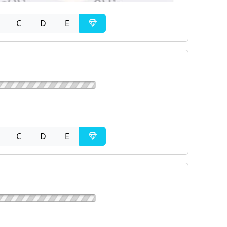
C
D
E
C
D
E