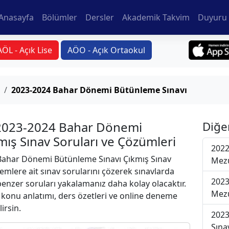
Anasayfa
Bölümler
Dersler
Akademik Takvim
Duyuru 
AÖL - Açık Lise
AÖO - Açık Ortaokul
2023-2024 Bahar Dönemi Bütünleme Sınavı
 2023-2024 Bahar Dönemi
Diğe
ış Sınav Soruları ve Çözümleri
2022
ahar Dönemi Bütünleme Sınavı Çıkmış Sınav
Mezu
emlere ait sınav sorularını çözerek sınavlarda
2023
 benzer soruları yakalamanız daha kolay olacaktır.
Mezu
r konu anlatımı, ders özetleri ve online deneme
lirsin.
2023
Sına