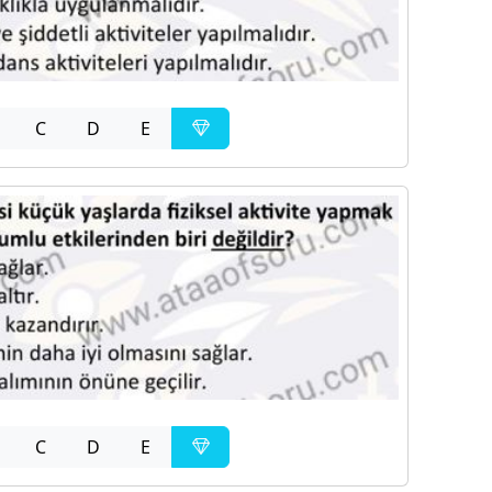
C
D
E
C
D
E