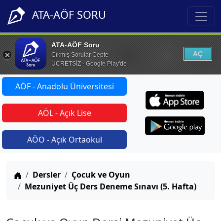
ATA-AÖF SORU
ATA-AÖF Soru
AÇ
Çıkmış Sorular Cepte
ÜCRETSİZ - Google Play'de
AÖF - Anadolu Üniversitesi
AÖL - Açık Lise
AÖO - Açık Ortaokul
Anasayfa
Dersler
Çocuk ve Oyun
Mezuniyet Üç Ders Deneme Sınavı (5. Hafta)