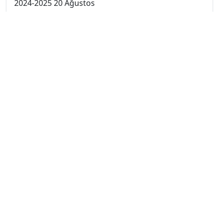
2024-2025 20 Ağustos
2024-2025 19 Ağustos
2024-2025 18 Ağustos
2024-2025 11 Ağustos
2024-2025 4 Ağustos
2024-2025 28 Temmuz
2024-2025 21 Temmuz
2023-2024 7. Hafta
2023-2024 6. Hafta
2023-2024 5. Hafta
2023-2024 4. Hafta