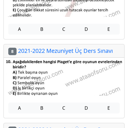
A
B
C
D
E
2021-2022 Mezuniyet Üç Ders Sınavı
8
A
B
C
D
E