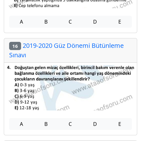
A
B
C
D
E
2019-2020 Güz Dönemi Bütünleme
16
Sınavı
A
B
C
D
E