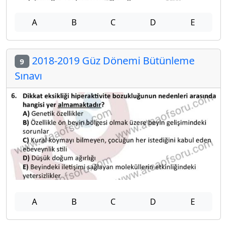
A
B
C
D
E
2018-2019 Güz Dönemi Bütünleme
9
Sınavı
A
B
C
D
E