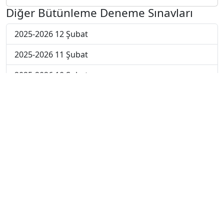
Diğer Bütünleme Deneme Sınavları
2025-2026 12 Şubat
2025-2026 11 Şubat
2025-2026 10 Şubat
2025-2026 9 Şubat
2025-2026 2 Şubat
2025-2026 26 Ocak
2024-2025 14 Şubat
2024-2025 13 Şubat
2024-2025 12 Şubat
2024-2025 11 Şubat