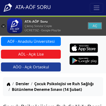
ATA-AÖF SORU
ATA-AÖF Soru
AÇ
Çıkmış Sorular Cepte
ÜCRETSİZ - Google Play'de
AÖF - Anadolu Üniversitesi
AÖL - Açık Lise
AÖO - Açık Ortaokul
Anasayfa
Dersler
Çocuk Psikolojisi ve Ruh Sağlığı
Bütünleme Deneme Sınavı (14 Şubat)