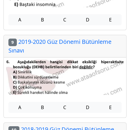
A
B
C
D
E
2019-2020 Güz Dönemi Bütünleme
9
Sınavı
A
B
C
D
E
2018-2019 Güz Dönemi Bütünleme
10