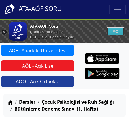
ATA-AÖF SORU
ATA-AÖF Soru
AÇ
Çıkmış Sorular Cepte
ÜCRETSİZ - Google Play'de
AÖF - Anadolu Üniversitesi
AÖL - Açık Lise
AÖO - Açık Ortaokul
Anasayfa
Dersler
Çocuk Psikolojisi ve Ruh Sağlığı
Bütünleme Deneme Sınavı (1. Hafta)