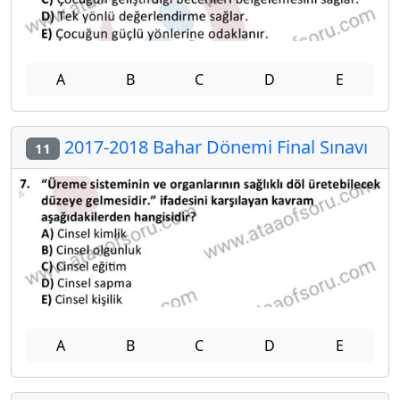
A
B
C
D
E
2017-2018 Bahar Dönemi Final Sınavı
11
A
B
C
D
E