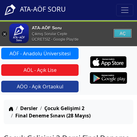
ATA-AÖF SORU
ATA-AÖF Soru
AÇ
Çıkmış Sorular Cepte
ÜCRETSİZ - Google Play'de
AÖF - Anadolu Üniversitesi
AÖL - Açık Lise
AÖO - Açık Ortaokul
Anasayfa
Dersler
Çocuk Gelişimi 2
Final Deneme Sınavı (28 Mayıs)