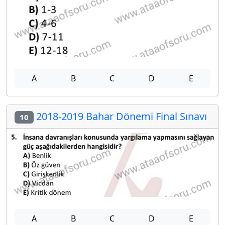
A
B
C
D
E
2018-2019 Bahar Dönemi Final Sınavı
10
A
B
C
D
E