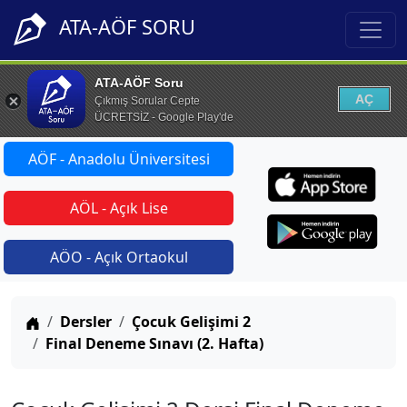
ATA-AÖF SORU
ATA-AÖF Soru
AÇ
Çıkmış Sorular Cepte
ÜCRETSİZ - Google Play'de
AÖF - Anadolu Üniversitesi
AÖL - Açık Lise
AÖO - Açık Ortaokul
Anasayfa
Dersler
Çocuk Gelişimi 2
Final Deneme Sınavı (2. Hafta)