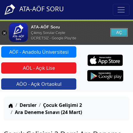
ATA-AÖF SORU
ATA-AÖF Soru
AÇ
Çıkmış Sorular Cepte
ÜCRETSİZ - Google Play'de
AÖF - Anadolu Üniversitesi
AÖL - Açık Lise
AÖO - Açık Ortaokul
Anasayfa
Dersler
Çocuk Gelişimi 2
Ara Deneme Sınavı (24 Mart)