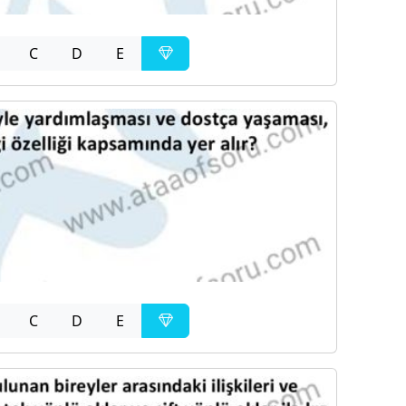
C
D
E
C
D
E