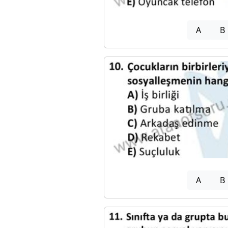
A
B
A
B