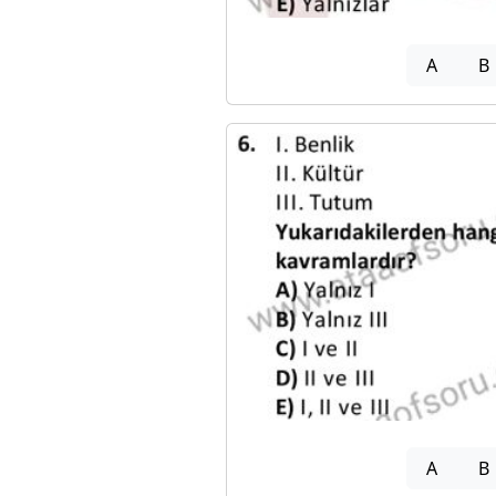
A
B
A
B