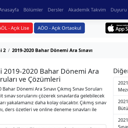
Anasayfa
Bölümler
Dersler
Akademik Takvim
Duyuru 
AÖL - Açık Lise
AÖO - Açık Ortaokul
i 2
2019-2020 Bahar Dönemi Ara Sınavı
si 2019-2020 Bahar Dönemi Ara
Diğe
oruları ve Çözümleri
2021
 Bahar Dönemi Ara Sınavı Çıkmış Sınav Soruları
Mezu
t sınav sorularını çözerek sınavlarda gelebilecek
2021
ları yakalamanız daha kolay olacaktır. Çıkmış sınav
Bütü
ı, ders özetleri ve online deneme sınavları ile
2021
Sına