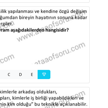
C
D
E