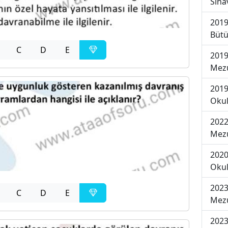
Sına
2019
Bütü
C
D
E
2019
Mezu
2019
Okul
2022
Mezu
2020
Okul
2023
C
D
E
Mezu
2023