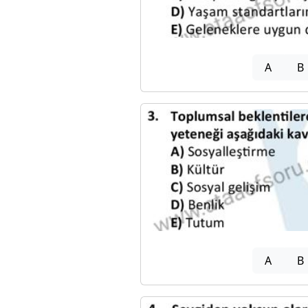
A
B
A
B