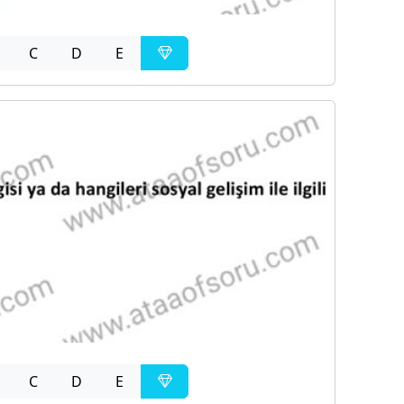
C
D
E
C
D
E