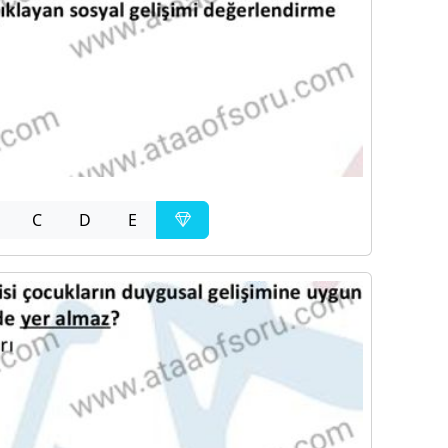
C
D
E