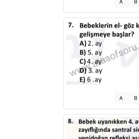
A
B
A
B