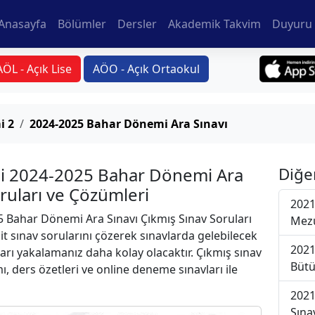
Anasayfa
Bölümler
Dersler
Akademik Takvim
Duyuru 
AÖL - Açık Lise
AÖO - Açık Ortaokul
i 2
2024-2025 Bahar Dönemi Ara Sınavı
si 2024-2025 Bahar Dönemi Ara
Diğe
oruları ve Çözümleri
2021
 Bahar Dönemi Ara Sınavı Çıkmış Sınav Soruları
Mezu
t sınav sorularını çözerek sınavlarda gelebilecek
2021
ları yakalamanız daha kolay olacaktır. Çıkmış sınav
Bütü
ı, ders özetleri ve online deneme sınavları ile
2021
Sına