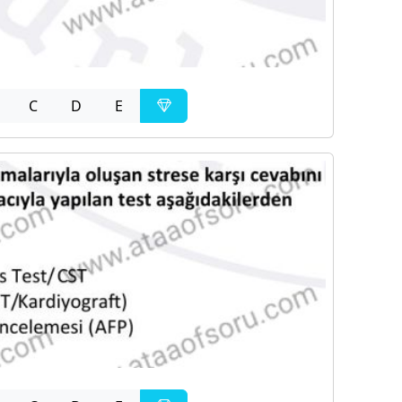
C
D
E