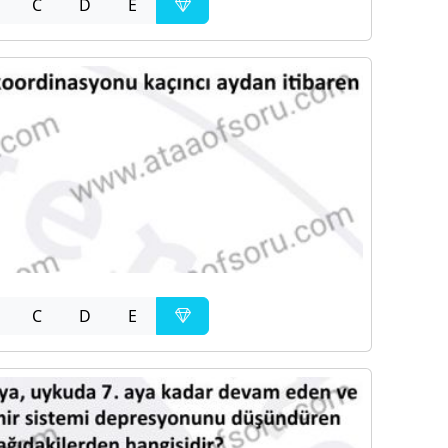
C
D
E
C
D
E