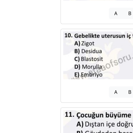
A
B
A
B