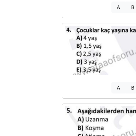
A
B
A
B