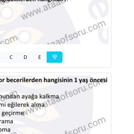
C
D
E