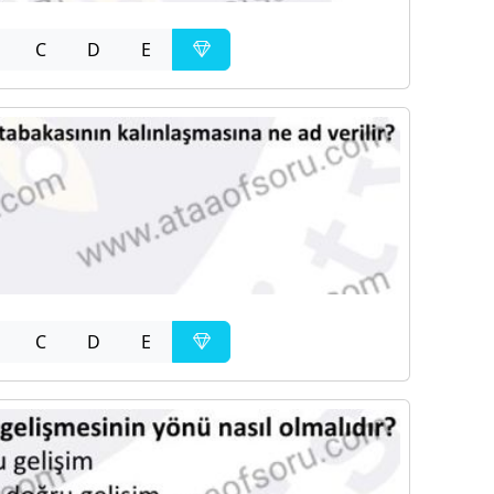
C
D
E
C
D
E