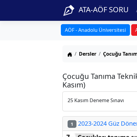
ATA-AÖF SORU
AÖF - Anadolu Üniversitesi
Anasayfa
Dersler
Çocuğu Tanım
Çocuğu Tanıma Teknik
Kasım)
25 Kasım Deneme Sınavı
2023-2024 Güz Dönem
1