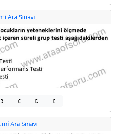
i Ara Sınavı
B
C
D
E
mi Ara Sınavı