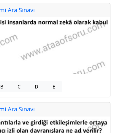
i Ara Sınavı
B
C
D
E
i Ara Sınavı