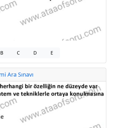
B
C
D
E
i Ara Sınavı