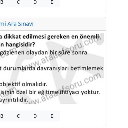
B
C
D
E
i Ara Sınavı
B
C
D
E