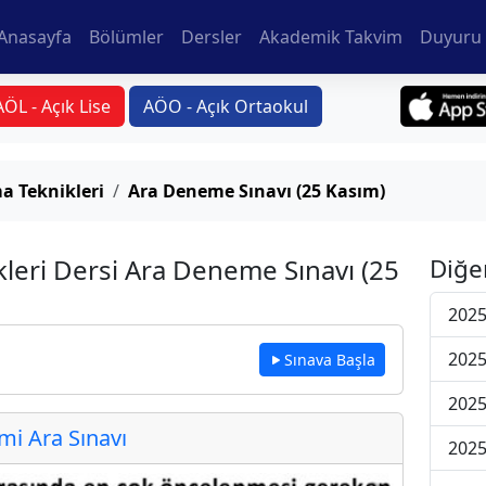
Anasayfa
Bölümler
Dersler
Akademik Takvim
Duyuru 
AÖL - Açık Lise
AÖO - Açık Ortaokul
a Teknikleri
Ara Deneme Sınavı (25 Kasım)
leri Dersi Ara Deneme Sınavı (25
Diğe
2025
2025
Sınava Başla
2025
i Ara Sınavı
2025