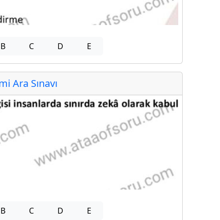
B
C
D
E
i Ara Sınavı
B
C
D
E